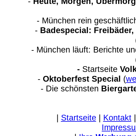
-
Heute, Morgen, Übermorg
- München rein geschäftli
-
Badespecial: Freibäder
- München läuft: Berichte u
-
Startseite
Vol
-
Oktoberfest Special
(
we
- Die schönsten
Biergart
|
Startseite
|
Kontakt
Impressu