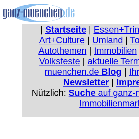
|
Startseite
|
Essen+Tri
Art+Culture
|
Umland
|
To
Autothemen
|
Immobilien
Volksfeste
|
aktuelle Ter
muenchen.de
Blog
|
Ih
Newsletter
|
Impr
Nützlich:
Suche
auf ganz-
Immobilienmar