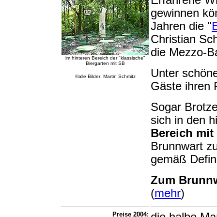
Erfahrene Wi
gewinnen kön
Jahren die "
Christian Sc
die Mezzo-Ba
im hinteren Bereich der "klassische"
Biergarten mit SB
Unter schön
©alle Bilder: Martin Schmitz
Gäste ihren 
Sogar Brotzei
sich in den h
Bereich mit 
Brunnwart z
gemäß Defini
Zum Brunnwa
(
mehr
)
Preise 2004: