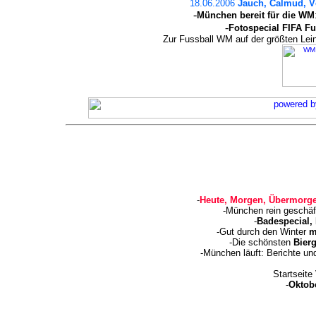
18.06.2006
Jauch, Calmud, Vö
-
München bereit für die WM
-
Fotospecial FIFA F
Zur Fussball WM auf der größten L
-
Heute, Morgen, Übermorge
-München rein geschäf
-
Badespecial,
-Gut durch den Winter
m
-Die schönsten
Bierg
-München läuft: Berichte u
Startseite
-
Oktobe