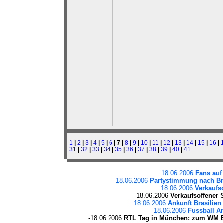
1
|
2
|
3
|
4
|
5
|
6
| 7 |
8
|
9
|
10
|
11
|
12
|
13
|
14
|
15
|
16
|
31
|
32
|
33
|
34
|
35
|
36
|
37
|
38
|
39
|
40
|
41
18.06.2006
Fans auf
18.06.2006
Partystimmung nach Bras
18.06.2006
Verkaufso
-18.06.2006
Verkaufsoffener 
18.06.2006
Ankunft Brasilien
18.06.2006
Fussball Ar
-18.06.2006
RTL Tag in München: zum WM B