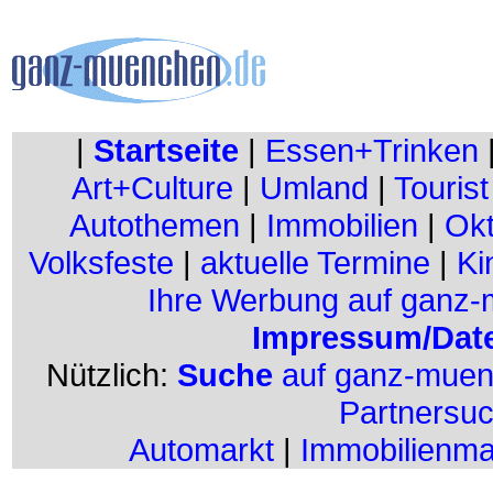
|
Startseite
|
Essen+Trinken
Art+Culture
|
Umland
|
Tourist
Autothemen
|
Immobilien
|
Okt
Volksfeste
|
aktuelle Termine
|
Ki
Ihre Werbung auf ganz
Impressum/Dat
Nützlich:
Suche
auf ganz-mue
Partnersu
Automarkt
|
Immobilienma