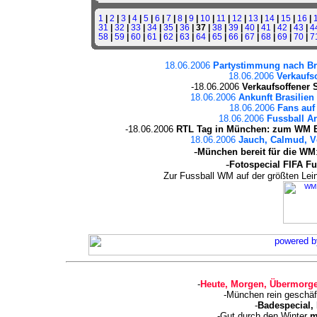
1
|
2
|
3
|
4
|
5
|
6
|
7
|
8
|
9
|
10
|
11
|
12
|
13
|
14
|
15
|
16
|
31
|
32
|
33
|
34
|
35
|
36
| 37 |
38
|
39
|
40
|
41
|
42
|
43
|
4
58
|
59
|
60
|
61
|
62
|
63
|
64
|
65
|
66
|
67
|
68
|
69
|
70
|
7
18.06.2006
Partystimmung nach Bras
18.06.2006
Verkaufso
-18.06.2006
Verkaufsoffener 
18.06.2006
Ankunft Brasilien
18.06.2006
Fans auf
18.06.2006
Fussball Ar
-18.06.2006
RTL Tag in München: zum WM B
18.06.2006
Jauch, Calmud, Vö
-
München bereit für die WM
-
Fotospecial FIFA F
Zur Fussball WM auf der größten L
-
Heute, Morgen, Übermorge
-München rein geschäf
-
Badespecial,
-Gut durch den Winter
m