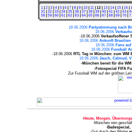
1
|
2
|
3
|
4
|
5
|
6
|
7
|
8
|
9
|
10
|
11
| 12 |
13
|
14
|
15
|
16
|
31
|
32
|
33
|
34
|
35
|
36
|
37
|
38
|
39
|
40
|
41
|
42
|
43
|
4
58
|
59
|
60
|
61
|
62
|
63
|
64
|
65
|
66
|
67
|
68
|
69
|
70
|
7
18.06.2006
Partystimmung nach Bras
18.06.2006
Verkaufso
-18.06.2006
Verkaufsoffener 
18.06.2006
Ankunft Brasilien
18.06.2006
Fans auf
18.06.2006
Fussball Ar
-18.06.2006
RTL Tag in München: zum WM B
18.06.2006
Jauch, Calmud, Vö
-
München bereit für die WM
-
Fotospecial FIFA F
Zur Fussball WM auf der größten L
-
Heute, Morgen, Übermorge
-München rein geschäf
-
Badespecial,
-Gut durch den Winter
m