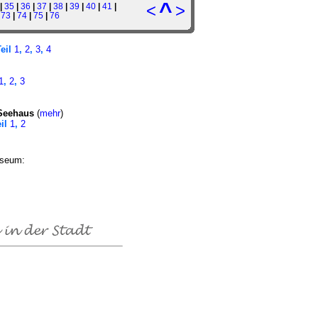
^
<
>
|
35
|
36
|
37
|
38
|
39
|
40
|
41
|
|
73
|
74
|
75
|
76
Teil
1
,
2
,
3
,
4
1
,
2
,
3
Seehaus
(
mehr
)
eil
1
,
2
useum: