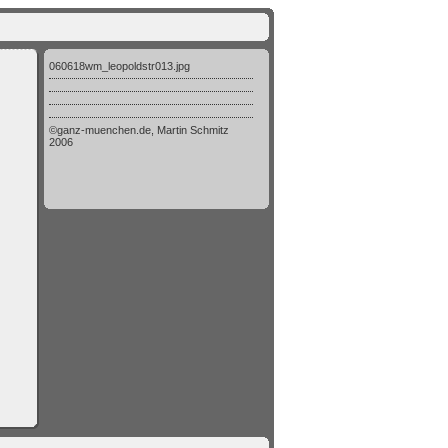
060618wm_leopoldstr013.jpg
©ganz-muenchen.de, Martin Schmitz
2006