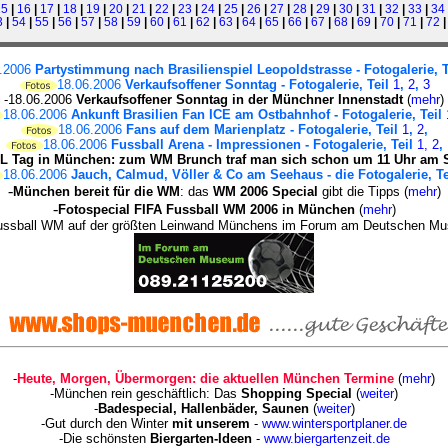
15
|
16
|
17
|
18
|
19
|
20
|
21
|
22
|
23
|
24
|
25
|
26
|
27
|
28
|
29
|
30
|
31
|
32
|
33
|
34
3
|
54
|
55
|
56
|
57
|
58
|
59
|
60
|
61
|
62
|
63
|
64
|
65
|
66
|
67
|
68
|
69
|
70
|
71
|
72
6.2006
Partystimmung nach Brasilienspiel Leopoldstrasse - Fotogalerie, 
18.06.2006
Verkaufsoffener Sonntag - Fotogalerie, Teil
1
,
2
,
3
-18.06.2006
Verkaufsoffener Sonntag in der Münchner Innenstadt
(
mehr
)
18.06.2006
Ankunft Brasilien Fan ICE am Ostbahnhof - Fotogalerie, Teil
18.06.2006
Fans auf dem Marienplatz - Fotogalerie, Teil
1
,
2
,
18.06.2006
Fussball Arena - Impressionen - Fotogalerie, Teil
1,
2
,
L Tag in München: zum WM Brunch traf man sich schon um 11 Uhr am 
18.06.2006
Jauch, Calmud, Völler & Co am Seehaus - die Fotogalerie, T
-
München bereit für die WM
: das
WM 2006 Special
gibt die Tipps (
mehr
)
-
Fotospecial FIFA Fussball WM 2006 in München
(
mehr
)
ussball WM auf der größten Leinwand Münchens im Forum am Deutschen M
-
Heute, Morgen, Übermorgen: die aktuellen München Termine
(
mehr
)
-München rein geschäftlich: Das
Shopping Special
(
weiter
)
-
Badespecial, Hallenbäder, Saunen
(
weiter
)
-Gut durch den Winter
mit unserem
-
www.wintersportplaner.de
-Die schönsten
Biergarten-Ideen
-
www.biergartenzeit.de