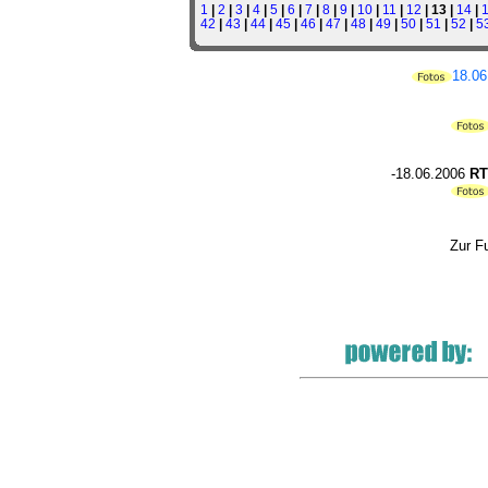
1
|
2
|
3
|
4
|
5
|
6
|
7
|
8
|
9
|
10
|
11
|
12
| 13 |
14
|
42
|
43
|
44
|
45
|
46
|
47
|
48
|
49
|
50
|
51
|
52
|
5
18.0
-18.06.2006
RT
Zur F