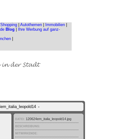
|
Shopping
|
Autothemen
|
Immobilien
|
.de
Blog
|
Ihre Werbung auf ganz-
ünchen
|
4em_italia_leopold14
-
120624em_italia_leopold14.jpg
DATEI:
BESCHREIBUNG:
MITWIRKENDE: