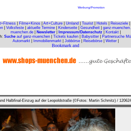
Werbung/Promotion
it+Fitness
|
Filme+Kinos
|
Art+Culture
|
Umland
|
Tourist
|
Hotels
|
Reiseziele
en
|
Volksfeste
|
aktuelle Termine
|
Kinderseite
|
Gesundheit
|
ganz-muenchen
muenchen.de
|
Newsletter
|
Impressum/Datenschutz
|
Kontakt
|
ch:
Suche
auf ganz-muenchen
|
Tickets kaufen
|
Babysitter
|
Partnersuche M
Automarkt
|
Immobilienmarkt
|
Jobbörse
|
Reisebörse
|
Wetter
|
 und Halbfinal-Einzug auf der Leopoldstraße (©Fotos: Martin Schmitz) / 12062