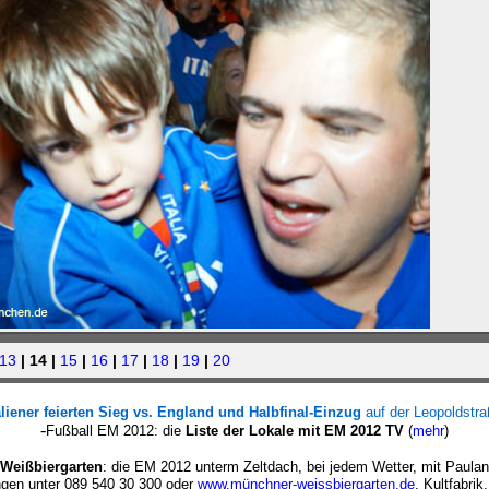
13
| 14 |
15
|
16
|
17
|
18
|
19
|
20
aliener feierten Sieg vs. England und Halbfinal-Einzug
auf der Leopoldstr
-
Fußball EM 2012: die
Liste der Lokale mit EM 2012 TV
(
mehr
)
Weißbiergarten
: die EM 2012 unterm Zeltdach, bei jedem Wetter, mit Paula
ngen unter 089 540 30 300 oder
www.münchner-weissbiergarten.de
. Kultfabri