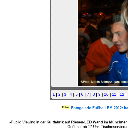
1
|
2
|
3
|
4
|
5
|
6
|
7
|
8
|
9
|
10
|
11
|
12
|
Fotogalerie Fußball EM 2012:
It
-
Public Viewing in der
Kultfabrik
auf
Riesen-LED Wand
im
Münchner 
Geöffnet ab 17 Uhr. Tischreservieru