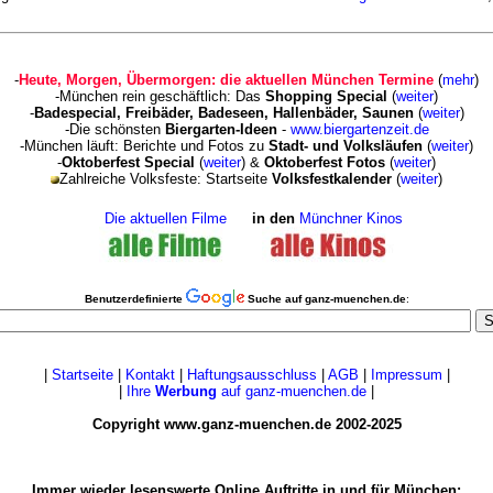
-
Heute, Morgen, Übermorgen: die aktuellen München Termine
(
mehr
)
-München rein geschäftlich: Das
Shopping Special
(
weiter
)
-
Badespecial, Freibäder, Badeseen, Hallenbäder, Saunen
(
weiter
)
-Die schönsten
Biergarten-Ideen
-
www.biergartenzeit.de
-München läuft: Berichte und Fotos zu
Stadt- und Volksläufen
(
weiter
)
-
Oktoberfest Special
(
weiter
) &
Oktoberfest Fotos
(
weiter
)
Zahlreiche Volksfeste: Startseite
Volksfestkalender
(
weiter
)
Die aktuellen Filme
in den
Münchner Kinos
Benutzerdefinierte
Suche auf ganz-muenchen.de
:
|
Startseite
|
Kontakt
|
Haftungsausschluss
|
AGB
|
Impressum
|
|
Ihre
Werbung
auf ganz-muenchen.de
|
Copyright www.ganz-muenchen.de 2002-2025
Immer wieder lesenswerte Online Auftritte in und für München: