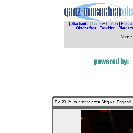
|
Startseite
|
Essen+Trinken
|
Freize
Oktoberfest
|
Fasching
|
Biergärt
Nützli
EM 2012: Italiener feierten Sieg vs. England