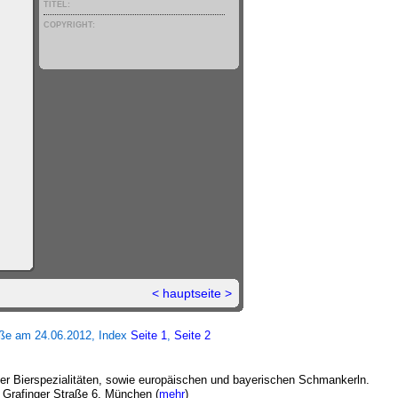
TITEL:
COPYRIGHT:
<
hauptseite
>
aße am 24.06.2012, Index
Seite 1
,
Seite 2
ner Bierspezialitäten, sowie europäischen und bayerischen Schmankerln.
k, Grafinger Straße 6, München (
mehr
)