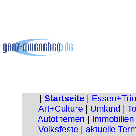
|
Startseite
|
Essen+Tri
Art+Culture
|
Umland
|
To
Autothemen
|
Immobilien
Volksfeste
|
aktuelle Ter