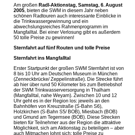
Am großen
Radl-Aktionstag, Samstag, 6. August
2005
, bieten die SWM in diesem Jahr neben
schönen Radtouren auch interessante Einblicke in
die Trinkwassergewinnung und ein
abwechslungsreiches Rahmenprogramm im
Mangfalltal. Bei einer Verlosung gibt es außerdem
50 tolle Preise zu gewinnen!
Sternfahrt auf fünf Routen und tolle Preise
Sternfahrt ins Mangfalltal
Erster Startpunkt der großen SWM Sternfahrt ist von
8 bis 10 Uhr am Deutschen Museum in München
(Zenneckbrücke/ Zeppelinstraße). Die Strecke führt
ab hier über rund 50 Kilometer bis zum Betriebshof
der SWM Trinkwasserversorgung in Thalham
(Mangfalltal, nahe Weyarn). Zwischen 10 und 12
Uhr geht es in der Region los: jeweils an den
Bahnhöfen von Kreuzstraße (S-Bahn S6),
Holzkirchen (S-Bahn S5/ BOB), Miesbach (BOB)
und Gmund am Tegernsee (BOB). Diese Strecken
bieten für Teilnehmer aus der Region die attraktive
Möglichkeit, sich am Aktionstag zu beteiligen – aber
auch Mitmachen lohnt sich: tolle Preise zu