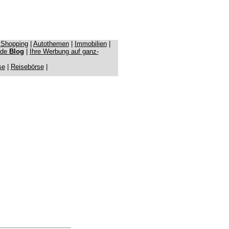
|
Shopping
|
Autothemen
|
Immobilien
|
.de
Blog
|
Ihre Werbung auf ganz-
se
|
Reisebörse
|