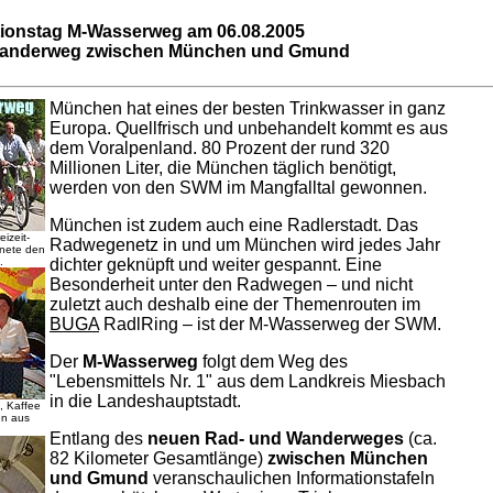
tionstag
M-Wasserweg am 06.08.2005
Wanderweg zwischen München und Gmund
München hat eines der besten Trinkwasser in ganz
Europa. Quellfrisch und unbehandelt kommt es aus
dem Voralpenland. 80 Prozent der rund 320
Millionen Liter, die München täglich benötigt,
werden von den SWM im Mangfalltal gewonnen.
München ist zudem auch eine Radlerstadt. Das
izeit-
Radwegenetz in und um München wird jedes Jahr
fnete den
.
dichter geknüpft und weiter gespannt. Eine
Besonderheit unter den Radwegen – und nicht
zuletzt auch deshalb eine der Themenrouten im
BUGA
RadlRing – ist der M-Wasserweg der SWM.
Der
M-Wasserweg
folgt dem Weg des
"Lebensmittels Nr. 1" aus dem Landkreis Miesbach
in die Landeshauptstadt.
, Kaffee
en aus
Entlang des
neuen Rad- und Wanderweges
(ca.
82 Kilometer Gesamtlänge)
zwischen München
und Gmund
veranschaulichen Informationstafeln