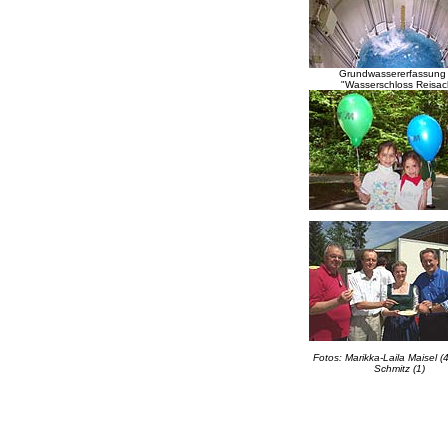
Grundwassererfassung
"Wasserschloss Reisac
Fotos: Marikka-Laila Maisel (4
Schmitz (1)