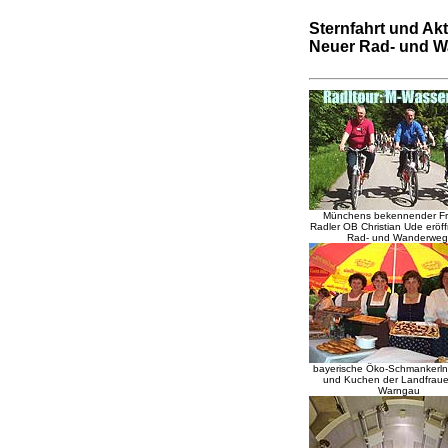
Sternfahrt und Ak
Neuer Rad- und 
Münchens bekennender Fre
Radler OB Christian Ude eröf
Rad- und Wanderweg
bayerische Öko-Schmankerln
und Kuchen der Landfrau
Warngau