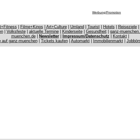
Werbung/Promotion
it+Fitness
|
Filme+Kinos
|
Art+Culture
|
Umland
|
Tourist
|
Hotels
|
Reiseziele
en
|
Volksfeste
|
aktuelle Termine
|
Kinderseite
|
Gesundheit
|
ganz-muenchen
muenchen.de
|
Newsletter
|
Impressum/Datenschutz
|
Kontakt
|
e
auf ganz-muenchen
|
Tickets kaufen
|
Automarkt
|
Immobilienmarkt
|
Jobbör