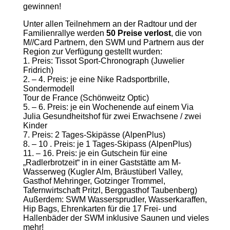
gewinnen!
Unter allen Teilnehmern an der Radtour und der
Familienrallye werden
50 Preise verlost
, die von
M//Card Partnern, den SWM und Partnern aus der
Region zur Verfügung gestellt wurden:
1. Preis: Tissot Sport-Chronograph (Juwelier
Fridrich)
2. – 4. Preis: je eine Nike Radsportbrille,
Sondermodell
Tour de France (Schönweitz Optic)
5. – 6. Preis: je ein Wochenende auf einem Via
Julia Gesundheitshof für zwei Erwachsene / zwei
Kinder
7. Preis: 2 Tages-Skipässe (AlpenPlus)
8. – 10 . Preis: je 1 Tages-Skipass (AlpenPlus)
11. – 16. Preis: je ein Gutschein für eine
„Radlerbrotzeit“ in in einer Gaststätte am M-
Wasserweg (Kugler Alm, Bräustüberl Valley,
Gasthof Mehringer, Gotzinger Trommel,
Tafernwirtschaft Pritzl, Berggasthof Taubenberg)
Außerdem: SWM Wassersprudler, Wasserkaraffen,
Hip Bags, Ehrenkarten für die 17 Frei- und
Hallenbäder der SWM inklusive Saunen und vieles
mehr!