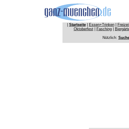
|
Startseite
|
Essen+Trinken
|
Freize
Oktoberfest
|
Fasching
|
Biergärt
Nützlich:
Such