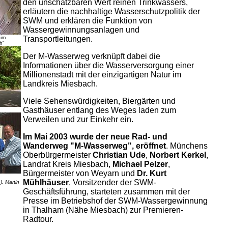
den unschätzbaren Wert reinen Trinkwassers,
erläutern die nachhaltige Wasserschutzpolitik der
SWM und erklären die Funktion von
Wassergewinnungsanlagen und
 im
Transportleitungen.
h"
Der M-Wasserweg verknüpft dabei die
Informationen über die Wasserversorgung einer
Millionenstadt mit der einzigartigen Natur im
Landkreis Miesbach.
Viele Sehenswürdigkeiten, Biergärten und
Gasthäuser entlang des Weges laden zum
Verweilen und zur Einkehr ein.
Im Mai 2003 wurde der neue Rad- und
Wanderweg "M-Wasserweg", eröffnet
. Münchens
Oberbürgermeister
Christian Ude
,
Norbert Kerkel
,
Landrat Kreis Miesbach,
Michael Pelzer
,
Bürgermeister von Weyarn und
Dr. Kurt
Mühlhäuser
, Vorsitzender der SWM-
), Martin
Geschäftsführung, starteten zusammen mit der
Presse im Betriebshof der SWM-Wassergewinnung
in Thalham (Nähe Miesbach) zur Premieren-
Radtour.