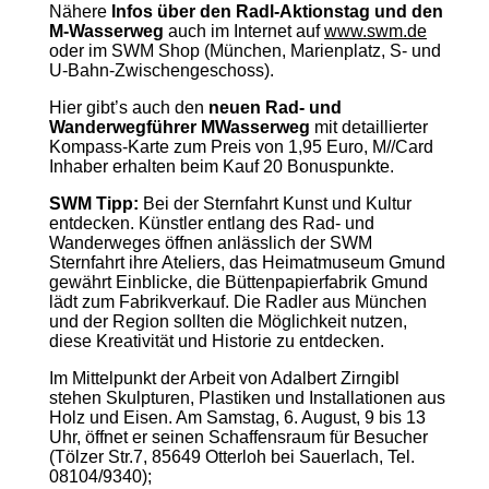
Nähere
Infos über den Radl-Aktionstag und den
M-Wasserweg
auch im Internet auf
www.swm.de
oder im SWM Shop (München, Marienplatz, S- und
U-Bahn-Zwischengeschoss).
Hier gibt’s auch den
neuen Rad- und
Wanderwegführer MWasserweg
mit detaillierter
Kompass-Karte zum Preis von 1,95 Euro, M//Card
Inhaber erhalten beim Kauf 20 Bonuspunkte.
SWM Tipp:
Bei der Sternfahrt Kunst und Kultur
entdecken. Künstler entlang des Rad- und
Wanderweges öffnen anlässlich der SWM
Sternfahrt ihre Ateliers, das Heimatmuseum Gmund
gewährt Einblicke, die Büttenpapierfabrik Gmund
lädt zum Fabrikverkauf. Die Radler aus München
und der Region sollten die Möglichkeit nutzen,
diese Kreativität und Historie zu entdecken.
Im Mittelpunkt der Arbeit von Adalbert Zirngibl
stehen Skulpturen, Plastiken und Installationen aus
Holz und Eisen. Am Samstag, 6. August, 9 bis 13
Uhr, öffnet er seinen Schaffensraum für Besucher
(Tölzer Str.7, 85649 Otterloh bei Sauerlach, Tel.
08104/9340);