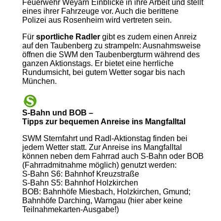
Feuerwehr Weyarn Einblicke in ihre Arbeit und stellt
eines ihrer Fahrzeuge vor. Auch die berittene
Polizei aus Rosenheim wird vertreten sein.
Für
sportliche Radler
gibt es zudem einen Anreiz
auf den Taubenberg zu strampeln: Ausnahmsweise
öffnen die SWM den Taubenbergturm während des
ganzen Aktionstags. Er bietet eine herrliche
Rundumsicht, bei gutem Wetter sogar bis nach
München.
S-Bahn und BOB –
Tipps zur bequemen Anreise ins Mangfalltal
SWM Sternfahrt und Radl-Aktionstag finden bei
jedem Wetter statt. Zur Anreise ins Mangfalltal
können neben dem Fahrrad auch S-Bahn oder BOB
(Fahrradmitnahme möglich) genutzt werden:
S-Bahn S6: Bahnhof Kreuzstraße
S-Bahn S5: Bahnhof Holzkirchen
BOB: Bahnhöfe Miesbach, Holzkirchen, Gmund;
Bahnhöfe Darching, Warngau (hier aber keine
Teilnahmekarten-Ausgabe!)