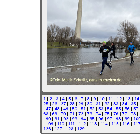
1
|
2
|
3
|
4
|
5
|
6
|
7
|
8
|
9
|
10
|
11
|
12
|
13
|
14
25
|
26
|
27
|
28
|
29
|
30
|
31
|
32
|
33
|
34
|
35
|
|
47
|
48
|
49
|
50
|
51
|
52
|
53
|
54
|
55
|
56
|
57
68
|
69
|
70
|
71
|
72
|
73
|
74
|
75
|
76
|
77
|
78
|
|
90
|
91
|
92
|
93
|
94
|
95
|
96
|
97
|
98
|
99
|
10
|
109
|
110
|
111
|
112
|
113
|
114
|
115
|
116
|
11
126
|
127
|
128
|
129