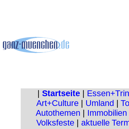
|
Startseite
|
Essen+Tri
Art+Culture
|
Umland
|
To
Autothemen
|
Immobilien
Volksfeste
|
aktuelle Ter