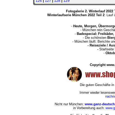
126
|
127
|
128
|
129
Fotogalerie 2. Winterlauf 2022 
Winterlaufserie München 2022 Teil 2
: Lauf
-
Heute, Morgen, Übermorg
- München rein Geschä
-
Badespecial: Freibäder
- Die schönsten
Bier
- München läuft: Berichte u
-
Reiseziele / Au
-
Startseite
-
Oktob
Copyright www.
Die guten Geschäfte i
Immer wieder lesenswert
nachr
Nicht nur München:
www.ganz-deutsch
in Vorbereitung auch:
www.g