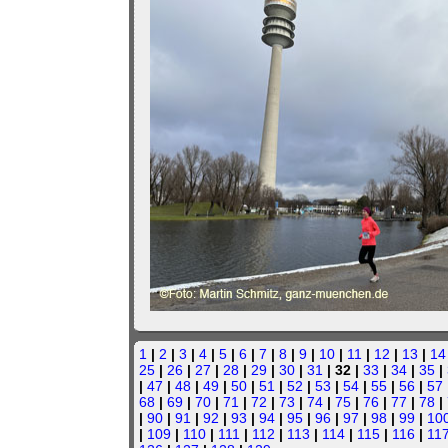
1
|
2
|
3
|
4
|
5
|
6
|
7
|
8
|
9
|
10
|
11
|
12
|
13
|
14
25
|
26
|
27
|
28
|
29
|
30
|
31
| 32 |
33
|
34
|
35
|
|
47
|
48
|
49
|
50
|
51
|
52
|
53
|
54
|
55
|
56
|
57
68
|
69
|
70
|
71
|
72
|
73
|
74
|
75
|
76
|
77
|
78
|
|
90
|
91
|
92
|
93
|
94
|
95
|
96
|
97
|
98
|
99
|
10
|
109
|
110
|
111
|
112
|
113
|
114
|
115
|
116
|
11