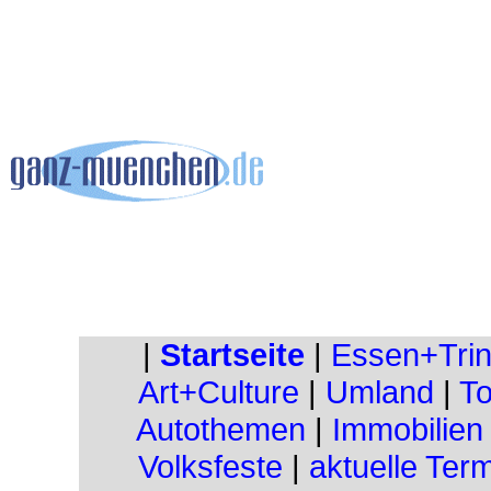
|
Startseite
|
Essen+Tri
Art+Culture
|
Umland
|
To
Autothemen
|
Immobilien
Volksfeste
|
aktuelle Ter