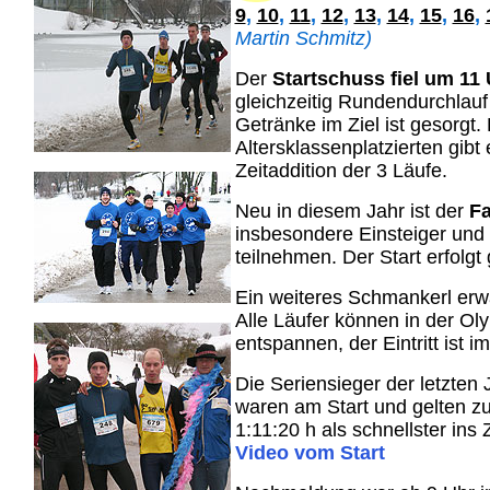
9
,
10
,
11
,
12
,
13
,
14
,
15
,
16
,
Martin Schmitz)
Der
Startschuss fiel um 11
gleichzeitig Rundendurchlauf 
Getränke im Ziel ist gesorgt.
Altersklassenplatzierten gib
Zeitaddition der 3 Läufe.
Neu in diesem Jahr ist der
Fa
insbesondere Einsteiger und 
teilnehmen. Der Start erfolgt
Ein weiteres Schmankerl erw
Alle Läufer können in der O
entspannen, der Eintritt ist i
Die Seriensieger der letzten
waren am Start und gelten zu
1:11:20 h als schnellster ins 
Video vom Start