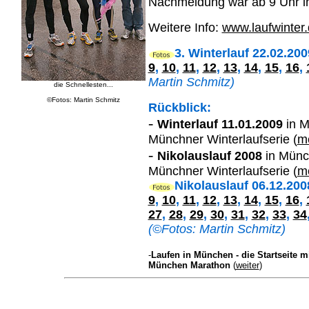
Nachmeldung war ab 9 Uhr i
Weitere Info:
www.laufwinter
3. Winterlauf 22.02.200
9
,
10
,
11
,
12
,
13
,
14
,
15
,
16
,
Martin Schmitz)
die Schnellesten...
©Fotos: Martin Schmitz
Rückblick:
-
Winterlauf 11.01.2009
in M
Münchner Winterlaufserie (
m
-
Nikolauslauf 2008
in Münch
Münchner Winterlaufserie (
m
Nikolauslauf 06.12.200
9
,
10
,
11
,
12
,
13
,
14
,
15
,
16
,
27
,
28
,
29
,
30
,
31
,
32
,
33
,
34
(©Fotos: Martin Schmitz)
-
Laufen in München - die Startseite 
München Marathon
(
weiter
)