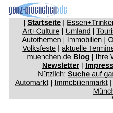
|
Startseite
|
Essen+Trinke
Art+Culture
|
Umland
|
Touri
Autothemen
|
Immobilien
|
O
Volksfeste
|
aktuelle Termin
muenchen.de
Blog
|
Ihre
Newsletter
|
Impres
Nützlich:
Suche
auf g
Automarkt
|
Immobilienmarkt
Münc