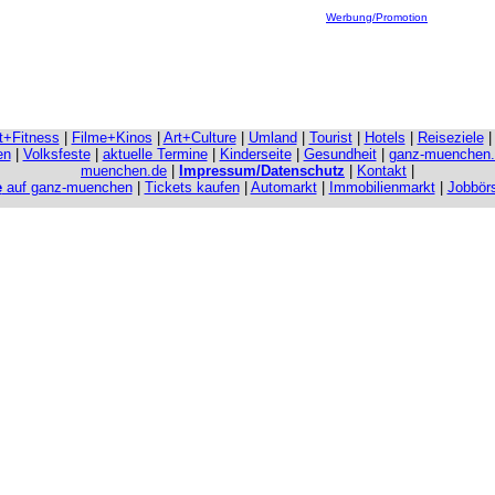
Werbung/Promotion
it+Fitness
|
Filme+Kinos
|
Art+Culture
|
Umland
|
Tourist
|
Hotels
|
Reiseziele
en
|
Volksfeste
|
aktuelle Termine
|
Kinderseite
|
Gesundheit
|
ganz-muenchen
muenchen.de
|
Impressum/Datenschutz
|
Kontakt
|
e
auf ganz-muenchen
|
Tickets kaufen
|
Automarkt
|
Immobilienmarkt
|
Jobbör