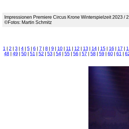
Impressionen Premiere Circus Krone Winterspielzeit 2023 /
©Fotos: Martin Schmitz
1
|
2
|
3
|
4
|
5
|
6
|
7
|
8
|
9
|
10
|
11
|
12
|
13
|
14
|
15
|
16
|
17
|
1
48
|
49
|
50
|
51
|
52
|
53
|
54
|
55
|
56
|
57
|
58
|
59
|
60
|
61
|
6