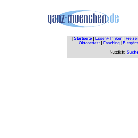
|
Startseite
|
Essen+Trinken
|
Freize
Oktoberfest
|
Fasching
|
Biergärt
Nützlich:
Such