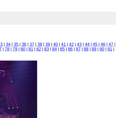
33
|
34
|
35
|
36
|
37
|
38
|
39
|
40
|
41
|
42
|
43
|
44
|
45
|
46
|
47
|
7
|
78
|
79
|
80
|
81
|
82
|
83
|
84
|
85
|
86
|
87
|
88
|
89
|
90
|
91
|