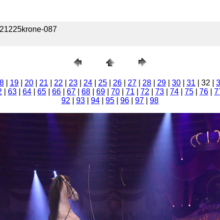
 221225krone-087
8
|
19
|
20
|
21
|
22
|
23
|
24
|
25
|
26
|
27
|
28
|
29
|
30
|
31
| 32 |
2
|
63
|
64
|
65
|
66
|
67
|
68
|
69
|
70
|
71
|
72
|
73
|
74
|
75
|
76
|
7
92
|
93
|
94
|
95
|
96
|
97
|
98