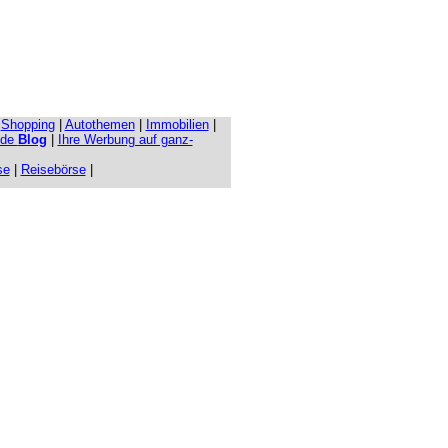
|
Shopping
|
Autothemen
|
Immobilien
|
.de
Blog
|
Ihre Werbung auf ganz-
se
|
Reisebörse
|