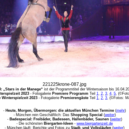
221225krone-087.jpg
3: „Stars in der Manege“
ist der Programmtitel der Wintersaison bis 16.04.
erspielzeit 2023
- Fotogalerie
Premiere Programm
Teil
1
,
2
,
3
,
4
,
5
, (©Fot
 Winterspielzeit 2023
- Fotogalerie
Premierengäste
Teil
1
,
2
,
3
, (©Fotos: M
-
Heute, Morgen, Übermorgen: die aktuellen München Termine
(
mehr
)
- München rein Geschäftlich: Das
Shopping Special
(
weiter
)
-
Badespecial: Freibäder, Badeseen, Hallenbäder, Saunen
(
weiter
)
- Die schönsten
Biergarten-Ideen
-
www.biergartenzeit.de
- München läuft: Berichte und Fotos zu
Stadt- und Volksläufen
(
weiter
)