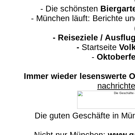
- Die schönsten
Biergart
- München läuft: Berichte u
-
Reiseziele / Ausfl
-
Startseite
Vol
-
Oktoberfe
Immer wieder lesenswerte On
nachrich
Die guten Geschäfte in M
Nicht nur München:
www.ga