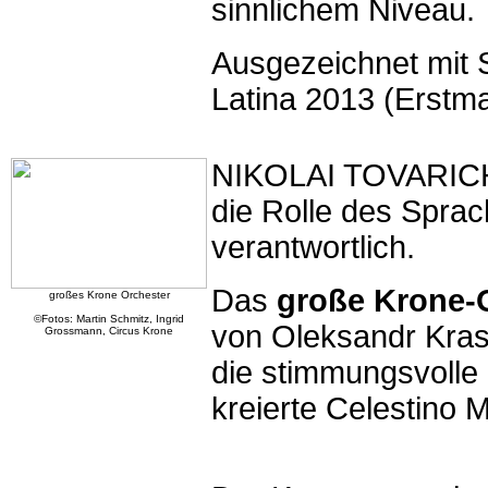
sinnlichem Niveau.
Ausgezeichnet mit S
Latina 2013 (Erstm
NIKOLAI TOVARICH 
die Rolle des Sprach
verantwortlich.
Das
große Krone-
großes Krone Orchester
©Fotos: Martin Schmitz, Ingrid
von Oleksandr Kras
Grossmann, Circus Krone
die stimmungsvolle 
kreierte Celestino 