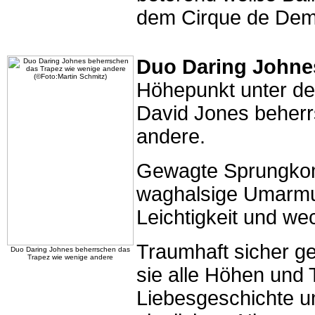
dem Cirque de Dema
Duo Daring Johne
Höhepunkt unter de
David Jones beherr
andere.
Gewagte Sprungkomb
waghalsige Umarmun
Leichtigkeit und we
Traumhaft sicher g
Duo Daring Johnes beherrschen das
Trapez wie wenige andere
sie alle Höhen und
Liebesgeschichte und