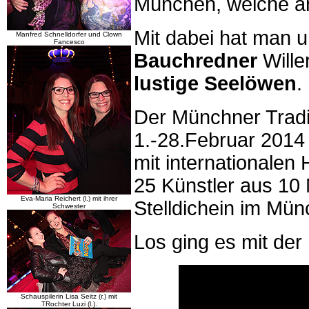
München, welche am
Mit dabei hat man 
Manfred Schnelldorfer und Clown
Fancesco
Bauchredner
Wille
lustige Seelöwen
.
Der Münchner Tradi
1.-28.Februar 2014
mit internationalen 
25 Künstler aus 10 
Eva-Maria Reichert (l.) mit ihrer
Stelldichein im Mü
Schwester
Los ging es mit de
Schauspilerin Lisa Seitz (r.) mit
TRochter Luzi (l.).