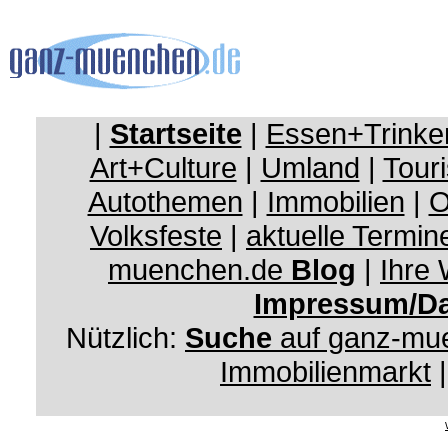
|
Startseite
|
Essen+Trinke
Art+Culture
|
Umland
|
Touri
Autothemen
|
Immobilien
|
O
Volksfeste
|
aktuelle Termin
muenchen.de
Blog
|
Ihre
Impressum/Da
Nützlich:
Suche
auf ganz-mu
Immobilienmarkt