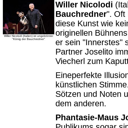
Willer Nicolodi
(It
Bauchredner
". Oft
diese Kunst wie kei
originellen Bühnens
Willer Nicolodi (Italien) ist ungekrönter
"König der Bauchredner"
er sein "Innerstes"
Partner Joselito imm
Viecherl zum Kaputt
Eineperfekte Illusio
künstlichen Stimme. 
Sötzen und Noten u
dem anderen.
Phantasie-Maus Jo
Publikums sogar si