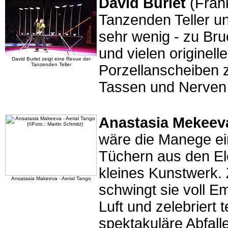
David Burlet
(Frank
Tanzenden Teller un
sehr wenig - zu Bru
und vielen originell
David Burlet zeigt eine Revue der
Tanzenden Teller
Porzellanscheiben z
Tassen und Nerven u
Anastasia Mekeev
wäre die Manege ei
Tüchern aus den El
kleines Kunstwerk.
Ansatasia Makeeva - Aerial Tango
schwingt sie voll E
Luft und zelebrier
spektakuläre Abfal