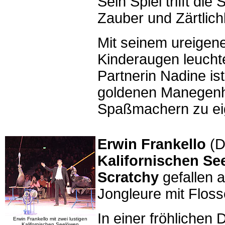
Sein Spiel trifft d
Zauber und Zärtlichk
Mit seinem ureigene
Kinderaugen leuchte
Partnerin Nadine is
goldenen Manegenhu
Spaßmachern zu eig
Erwin Frankello
(D
Kalifornischen S
Scratchy
gefallen 
Jongleure mit Floss
In einer fröhlichen 
Erwin Frankello mit zwei lustigen
Kalifornischen Seelöwen