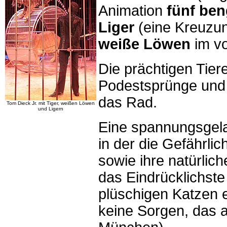
Animation
fünf ben
Liger
(eine Kreuzu
weiße Löwen
im vo
Die prächtigen Tier
Podestsprünge und 
das Rad.
Tom Dieck Jr. mit Tiger, weißen Löwen
und Ligern
Eine spannungsgela
in der die Gefährli
sowie ihre natürlic
das Eindrücklichst
plüschigen Katzen 
keine Sorgen, das a