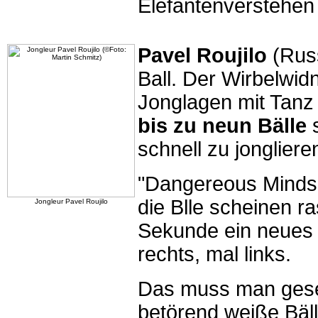
Elefantenverstehen
Pavel Roujilo
(Russ
Ball. Der Wirbelwi
Jonglagen mit Tanz
bis zu neun Bälle
s
schnell zu jongliere
"Dangereous Minds"
die Blle scheinen r
Jongleur Pavel Roujilo
Sekunde ein neues B
rechts, mal links.
Das muss man gese
betörend weiße Bäl