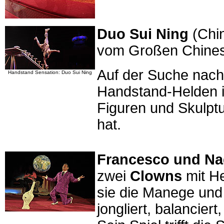
Duo Sui Ning
(Chin
vom Großen Chinesi
Auf der Suche nach
Handstand Sensation: Duo Sui Ning
Handstand-Helden i
Figuren und Skulpt
hat.
Francesco und Na
zwei
Clowns
mit He
sie die Manege und
jongliert, balancier