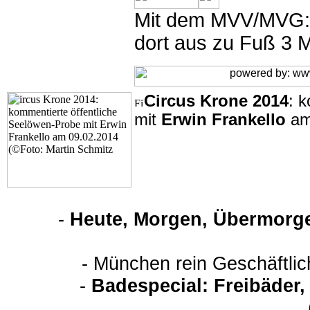
Mit dem MVV/MVG: 
dort aus zu Fuß 3 M
Circus Krone 2014
: 
mit
Erwin Frankello
am
-
Heute, Morgen, Übermorge
- München rein Geschäftli
-
Badespecial: Freibäder