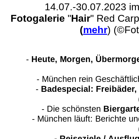
14.07.-30.07.2023 i
Fotogalerie
"
Hair
"
Red Car
(
mehr
) (©Fot
-
Heute, Morgen, Übermorge
- München rein Geschäftli
-
Badespecial: Freibäder
- Die schönsten
Biergart
- München läuft: Berichte u
-
Reiseziele / Ausfl