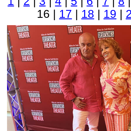
1
|
2
|
3
|
4
|
5
|
6
|
7
|
8
16 |
17
|
18
|
19
|