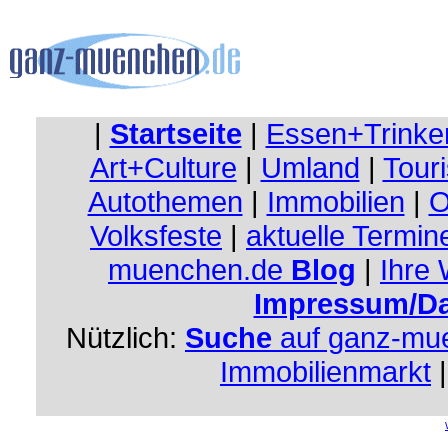
|
Startseite
|
Essen+Trinke
Art+Culture
|
Umland
|
Touri
Autothemen
|
Immobilien
|
O
Volksfeste
|
aktuelle Termin
muenchen.de
Blog
|
Ihre
Impressum/Da
Nützlich:
Suche
auf ganz-mu
Immobilienmarkt