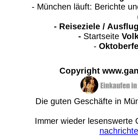
- München läuft: Berichte u
-
Reiseziele / Ausfl
-
Startseite
Vol
-
Oktoberfe
Copyright www.gan
Die guten Geschäfte in M
Immer wieder lesenswerte On
nachrich