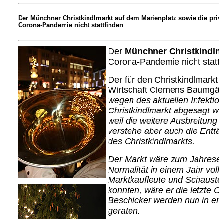
Der Münchner Christkindlmarkt auf dem Marienplatz sowie die pr
Corona-Pandemie nicht stattfinden
Der
Münchner Christkindl
Corona-Pandemie nicht statt
Der für den Christkindlmarkt
Wirtschaft Clemens Baumgär
wegen des aktuellen Infekt
Christkindlmarkt abgesagt wu
weil die weitere Ausbreitun
verstehe aber auch die Ent
des Christkindlmarkts.
Der Markt wäre zum Jahrese
Normalität in einem Jahr vo
Marktkaufleute und Schaust
konnten, wäre er die letzt
Beschicker werden nun in ern
geraten.