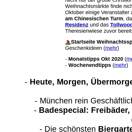
Nicht nur der große Christk
Weihnachtsmärkte finde nicht
Oktober einige Veranstalter
am Chinesischen Turm
, d
Residenz
und das
Tollwood
Theresienwiese zuvor bereit
Startseite Weihnachtssp
Geschenkideen (
mehr
)
-
Monatstipps Okt 2020
(
m
-
Wochenendtipps
(
mehr
)
-
Heute, Morgen, Übermorge
- München rein Geschäftli
-
Badespecial: Freibäder
- Die schönsten
Biergart