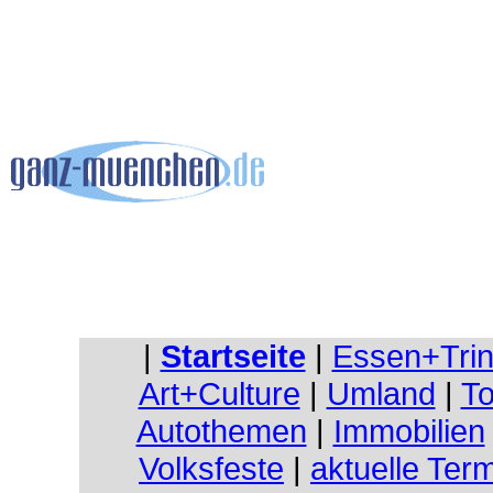
|
Startseite
|
Essen+Tri
Art+Culture
|
Umland
|
To
Autothemen
|
Immobilien
Volksfeste
|
aktuelle Ter