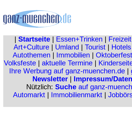
|
Startseite
|
Essen+Trinken
|
Freizei
Art+Culture
|
Umland
|
Tourist
|
Hotels
Autothemen
|
Immobilien
|
Oktoberfes
Volksfeste
|
aktuelle Termine
|
Kinderseit
Ihre Werbung auf ganz-muenchen.de
|
Newsletter
|
Impressum/Daten
Nützlich:
Suche
auf ganz-muenc
Automarkt
|
Immobilienmarkt
|
Jobbör