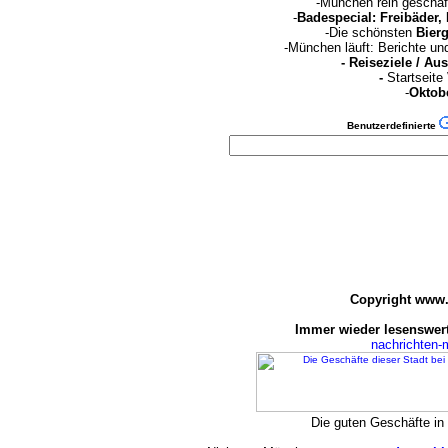
-München rein geschäf
-
Badespecial: Freibäder,
-Die schönsten
Bierg
-München läuft: Berichte u
-
Reiseziele / Au
-
Startseite
-
Oktobe
Benutzerdefinierte
Copyright www.
Immer wieder lesenswert
nachrichten
Die guten Geschäfte i