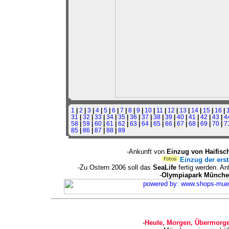
1
|
2
|
3
|
4
|
5
|
6
|
7
|
8
|
9
|
10
|
11
|
12
|
13
|
14
|
15
|
16
|
31
|
32
|
33
|
34
|
35
|
36
|
37
|
38
|
39
|
40
|
41
|
42
|
43
|
4
58
|
59
|
60
|
61
|
62
|
63
|
64
|
65
|
66
|
67
|
68
|
69
|
70
|
7
85
|
86
|
87
|
88
|
89
-Ankunft von
Einzug von Haifisc
Einzug der erst
-Zu Ostern 2006 soll das
SeaLife
fertig werden. A
-
Olympiapark Münch
-
Heute, Morgen, Übermorge