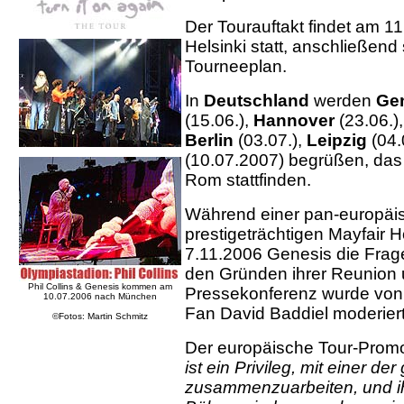
Der Tourauftakt findet am 1
Helsinki statt, anschließen
Tourneeplan.
In
Deutschland
werden
Ge
(15.06.),
Hannover
(23.06.)
Berlin
(03.07.),
Leipzig
(04.
(10.07.2007) begrüßen, das l
Rom stattfinden.
Während einer pan-europäi
prestigeträchtigen Mayfair 
7.11.2006 Genesis die Frage
den Gründen ihrer Reunion u
Phil Collins & Genesis kommen am
Pressekonferenz wurde von
10.07.2006 nach München
Fan David Baddiel moderiert
©Fotos: Martin Schmitz
Der europäische Tour-Promot
ist ein Privileg, mit einer d
zusammenzuarbeiten, und ihr