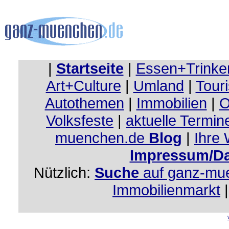
|
Startseite
|
Essen+Trinke
Art+Culture
|
Umland
|
Touri
Autothemen
|
Immobilien
|
O
Volksfeste
|
aktuelle Termin
muenchen.de
Blog
|
Ihre
Impressum/Da
Nützlich:
Suche
auf ganz-mu
Immobilienmarkt