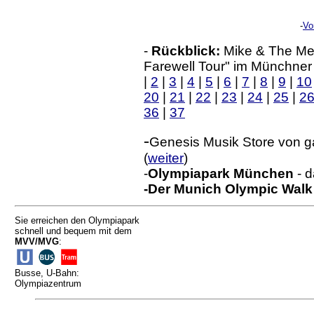
-
Vo
-
Rückblick:
Mike & The Mech
Farewell Tour" im Münchner
|
2
|
3
|
4
|
5
|
6
|
7
|
8
|
9
|
10
20
|
21
|
22
|
23
|
24
|
25
|
2
36
|
37
-
Genesis Musik Store von 
(
weiter
)
-
Olympiapark München
- d
-Der Munich Olympic Walk o
Sie erreichen den Olympiapark
schnell und bequem mit dem
MVV/MVG
:
Busse, U-Bahn:
Olympiazentrum