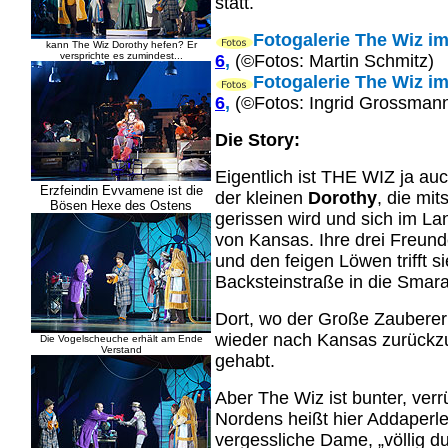
statt.
Fotogalerie The Wiz im
kann The Wiz Dorothy hefen? Er
versprichte es zumindest...
6
,
(©Fotos: Martin Schmitz)
Fotogalerie The Wiz im
6
,
(©Fotos: Ingrid Grossman
Die Story:
Eigentlich ist THE WIZ ja au
Erzfeindin Evvamene ist die
der kleinen
Dorothy
, die mi
Bösen Hexe des Ostens
gerissen wird und sich im La
von Kansas. Ihre drei Freun
und den feigen Löwen trifft 
Backsteinstraße in die Smara
Dort, wo der Große Zauberer r
wieder nach Kansas zurückzu
Die Vogelscheuche erhält am Ende
Verstand
gehabt.
Aber The Wiz ist bunter, ver
Nordens heißt hier Addaperle
vergessliche Dame, „völlig d