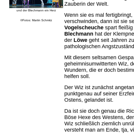
Zauberin der Welt.
und der Blechmann ein Herz
Wenn sie es mal fertigbringt,
verschwinden, dann ist sie s
©Fotos: Martin Schmitz
Vogelscheuche
spart fleißi
Blechmann
hat der Klempne
der
Löwe
geht seit Jahren zu
pathologischen Angstzuständ
Mit diesem seltsamen Gespa
geheimnisumwitterten Wiz, de
Wundern, die er doch bestim
helfen soll.
Der Wiz ist zunächst angeta
punktgenau auf seiner Erzfe
Ostens, gelandet ist.
Da ist sie doch genau die Ric
Böse Hexe des Westens, de
Wiz schließlich ziemlich un
versteht man am Ende, tja, vi