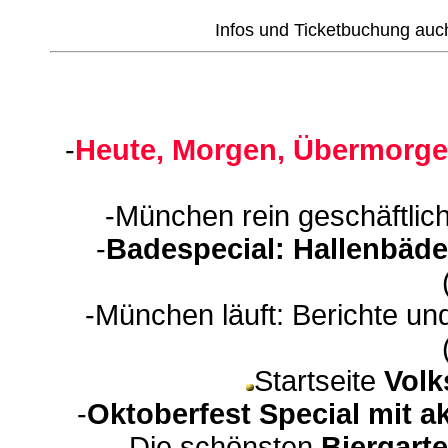
Infos und Ticketbuchung auc
-
Heute, Morgen, Übermorge
-München rein geschäftlic
-
Badespecial: Hallenbäde
-München läuft: Berichte un
Startseite
Volk
-
Oktoberfest Special mit a
-Die schönsten
Biergart