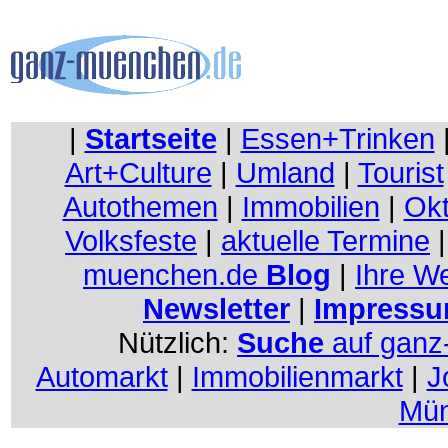
|
Startseite
|
Essen+Trinken
Art+Culture
|
Umland
|
Tourist
Autothemen
|
Immobilien
|
Okt
Volksfeste
|
aktuelle Termine
muenchen.de
Blog
|
Ihre W
Newsletter
|
Impressu
Nützlich:
Suche
auf gan
Automarkt
|
Immobilienmarkt
|
J
Mü