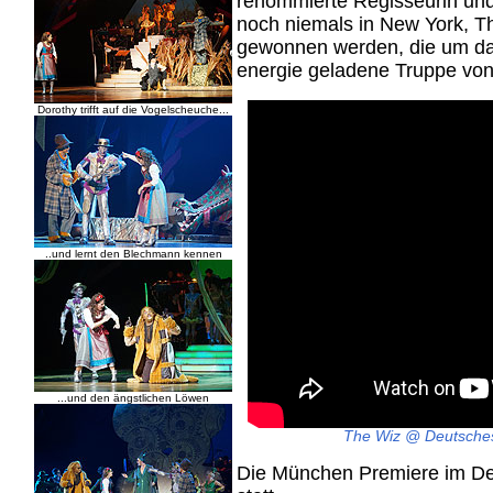
renommierte Regisseurin un
noch niemals in New York, T
gewonnen werden, die um d
energie geladene Truppe von 
Dorothy trifft auf die Vogelscheuche...
..und lernt den Blechmann kennen
...und den ängstlichen Löwen
The Wiz @ Deutsches 
Die München Premiere im De