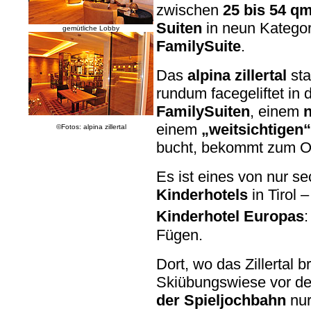
zwischen
25 bis 54 q
Suiten
in neun Kategor
gemütliche Lobby
FamilySuite
.
Das
alpina zillertal
sta
rundum facegeliftet in 
FamilySuiten
, einem
n
einem
„weitsichtigen
©Fotos: alpina zillertal
bucht, bekommt zum Op
Es ist eines von nur s
Kinderhotels
in Tirol 
Kinderhotel Europas
Fügen.
Dort, wo das Zillertal br
Skiübungswiese vor de
der Spieljochbahn
nur