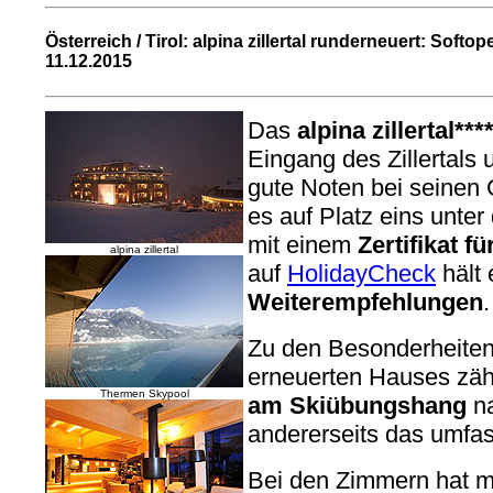
Österreich / Tirol: alpina zillertal runderneuert: Soft
11.12.2015
Das
alpina zillertal***
Eingang des Zillertals
gute Noten bei seinen
es auf Platz eins unte
mit einem
Zertifikat f
alpina zillertal
auf
HolidayCheck
hält
Weiterempfehlungen
.
Zu den Besonderheiten
erneuerten Hauses zähl
Thermen Skypool
am Skiübungshang
n
andererseits das umfas
Bei den Zimmern hat 