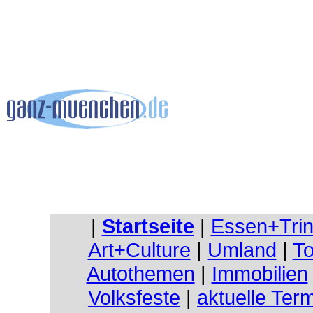
|
Startseite
|
Essen+Tri
Art+Culture
|
Umland
|
To
Autothemen
|
Immobilien
Volksfeste
|
aktuelle Ter