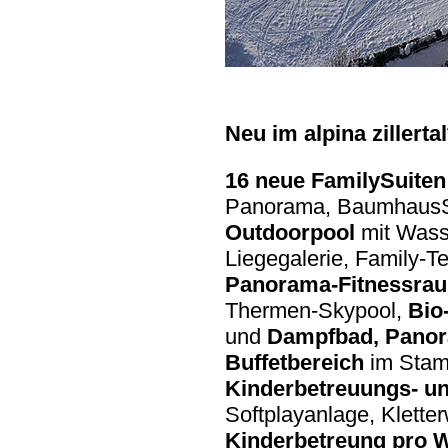
Neu im alpina zillertal
16 neue FamilySuiten
Panorama, BaumhausSu
Outdoorpool
mit Wass
Liegegalerie, Family-T
Panorama-Fitnessr
Thermen-Skypool,
Bio
und
Dampfbad, Panor
Buffetbereich
im Sta
Kinderbetreuungs- un
Softplayanlage, Kletter
Kinderbetreung
pro 