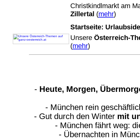
Christkindlmarkt am M
Zillertal
(
mehr
)
Startseite: Urlaubsi
Unsere
Österreich-Th
(
mehr
)
-
Heute, Morgen, Übermorge
- München rein geschäftli
- Gut durch den Winter
mit u
- München fährt weg: d
- Übernachten in Münc