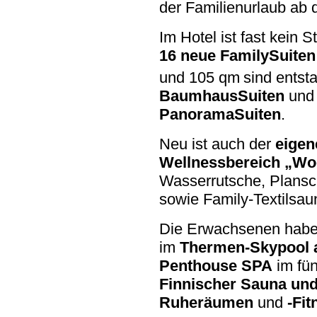
der Familienurlaub ab 
Im Hotel ist fast kein 
16 neue FamilySuiten
und 105 qm
sind entst
BaumhausSuiten
und 
PanoramaSuiten
.
Neu ist auch der
eigen
Wellnessbereich „Wo
Wasserrutsche, Plansc
sowie
Family-Textilsau
Die Erwachsenen habe
im
Thermen-Skypool
Penthouse SPA
im fün
Finnischer Sauna un
Ruheräumen
und
-Fi