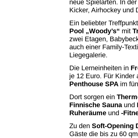
neue Spielarten. In de
Kicker, Airhockey und 
Ein beliebter Treffpunk
Pool
„Woody’s“
mit
T
zwei Etagen, Babybeck
auch einer Family-Text
Liegegalerie.
Die Lerneinheiten in
F
je 12 Euro. Für Kinder
Penthouse SPA
im fü
Dort sorgen ein
Therm
Finnische Sauna
und
Ruheräume
und
-Fit
Zu den
Soft-Opening D
Gäste die bis zu 60 qm