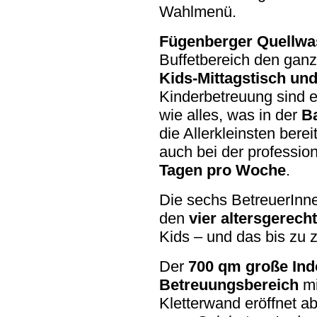
Wahlmenü.
Fügenberger Quellwa
Buffetbereich den ganz
Kids-Mittagstisch un
Kinderbetreuung sind e
wie alles, was in der
B
die Allerkleinsten berei
auch bei der professio
Tagen pro Woche
.
Die
sechs BetreuerInne
den
vier altersgerech
Kids – und das bis zu 
Der
700 qm große Indo
Betreuungsbereich
mi
Kletterwand eröffnet a