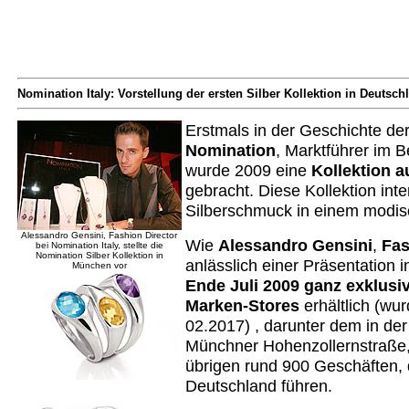
Nomination Italy: Vorstellung der ersten Silber Kollektion in Deutsch
Erstmals in der Geschichte de
Nomination
, Marktführer im 
wurde 2009 eine
Kollektion a
gebracht. Diese Kollektion inter
Silberschmuck in einem modis
Alessandro Gensini, Fashion Director
Wie
Alessandro Gensini
,
Fas
bei Nomination Italy, stellte die
Nomination Silber Kollektion in
anlässlich einer Präsentation 
München vor
Ende Juli 2009 ganz exklusi
Marken-Stores
erhältlich (wu
02.2017) , darunter dem in de
Münchner Hohenzollernstraße
übrigen rund 900 Geschäften,
Deutschland führen.