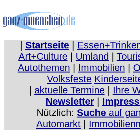
|
Startseite
|
Essen+Trinke
Art+Culture
|
Umland
|
Touri
Autothemen
|
Immobilien
|
O
Volksfeste
Kinderseit
|
aktuelle Termine
|
Ihre 
Newsletter
|
Impress
Nützlich:
Suche
auf ga
Automarkt
|
Immobilien