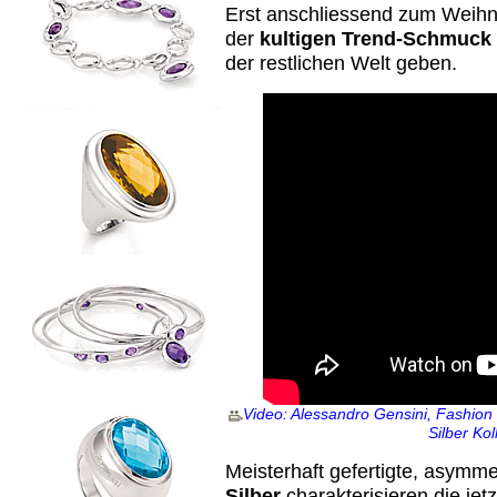
Erst anschliessend zum Weihn
der
kultigen Trend-Schmuck 
der restlichen Welt geben.
Video: Alessandro Gensini, Fashion D
Silber Ko
Meisterhaft gefertigte, asymm
Silber
charakterisieren die jet