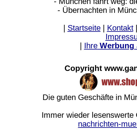
- München fährt weg: d
- Übernachten in Münc
|
Startseite
|
Kontakt
Impress
|
Ihre
Werbung
Copyright www.ga
Die guten Geschäfte in M
Immer wieder lesenswerte O
nachrichten-mu