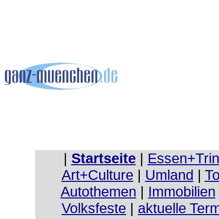
|
Startseite
|
Essen+Tri
Art+Culture
|
Umland
|
To
Autothemen
|
Immobilien
Volksfeste
|
aktuelle Ter