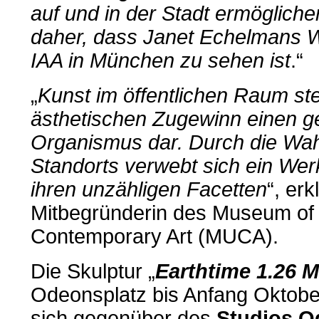
auf und in der Stadt ermöglich
daher, dass Janet Echelmans 
IAA in München zu sehen ist
.“
„
Kunst im öffentlichen Raum st
ästhetischen Zugewinn einen g
Organismus dar. Durch die Wahl
Standorts verwebt sich ein Werk
ihren unzähligen Facetten
“, erk
Mitbegründerin des Museum of
Contemporary Art (MUCA).
Die Skulptur „
Earthtime 1.26 
Odeonsplatz bis Anfang Oktober
sich gegenüber des
Studios O