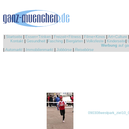
|
Startseite
|
Essen+Trinken
|
Freizeit+Fitness
|
Filme+Kinos
|
Art+Culture
Kontakt
|
Gesundheit
|
Fasching
|
Biergärten
|
Volksfeste
|
Kinderseite
|
Werbung
auf ga
|
Automarkt
|
Immobilienmarkt
|
Jobbörse
|
Reisebörse
090308westpark_ziel10_0