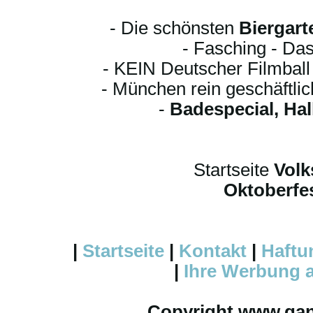
- Die schönsten
Biergart
- Fasching - Das
- KEIN Deutscher Filmbal
- München rein geschäftli
-
Badespecial, Ha
Startseite
Volk
Oktoberfes
|
Startseite
|
Kontakt
|
Haftu
|
Ihre
Werbung
a
Copyright www.ga