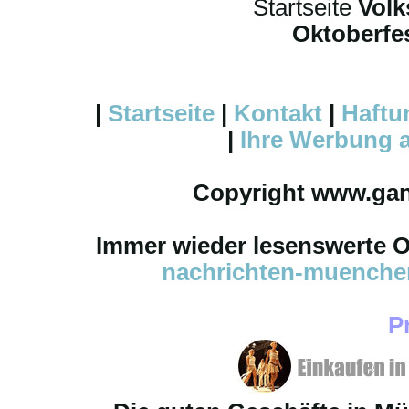
Startseite
Volk
Oktoberfes
|
Startseite
|
Kontakt
|
Haftu
|
Ihre
Werbung
a
Copyright www.ga
Immer wieder lesenswerte On
nachrichten-muench
P