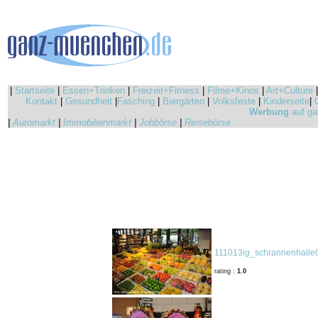
|
Startseite
|
Essen+Trinken
|
Freizeit+Fitness
|
Filme+Kinos
|
Art+Culture
Kontakt
|
Gesundheit
|
Fasching
|
Biergärten
|
Volksfeste
|
Kinderseite
|
Werbung
auf ga
|
Automarkt
|
Immobilienmarkt
|
Jobbörse
|
Reisebörse
111013ig_schrannenhalle
rating :
1.0