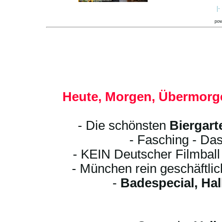
|-
po
Heute, Morgen, Übermorge
- Die schönsten
Biergart
- Fasching - Das
- KEIN Deutscher Filmbal
- München rein geschäftli
-
Badespecial, Ha