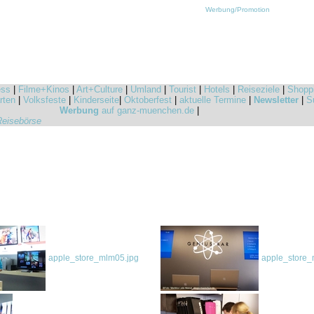
Werbung/Promotion
ess
|
Filme+Kinos
|
Art+Culture
|
Umland
|
Tourist
|
Hotels
|
Reiseziele
|
Shopp
rten
|
Volksfeste
|
Kinderseite
|
Oktoberfest
|
aktuelle Termine
|
Newsletter
|
S
Werbung
auf ganz-muenchen.de
|
Reisebörse
apple_store_mlm05.jpg
apple_store_