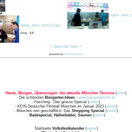
apple_store_
apple_store_mlm102.jpg
rating :
5.0
|- Naechste Seite ->
powered by
Remote Native
Heute, Morgen, Übermorgen: die aktuelle München Termine
(
mehr
)
- Die schönsten
Biergarten-Ideen
-
www.biergartenzeit.de
- Fasching - Das grosse Special (
weiter
)
- KEIN Deutscher Filmball München im Januar 2023 (
weiter
)
- München rein geschäftlich: Das
Shopping Special
(
weiter
)
-
Badespecial, Hallenbäder, Saunen
(
weiter
)
Startseite
Volksfestkalender
(
weiter
)