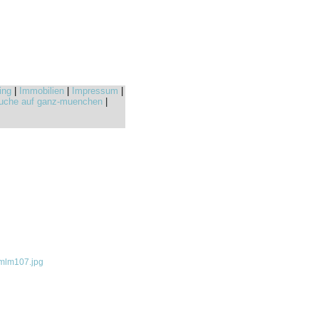
ing
|
Immobilien
|
Impressum
|
uche auf ganz-muenchen
|
mlm107.jpg