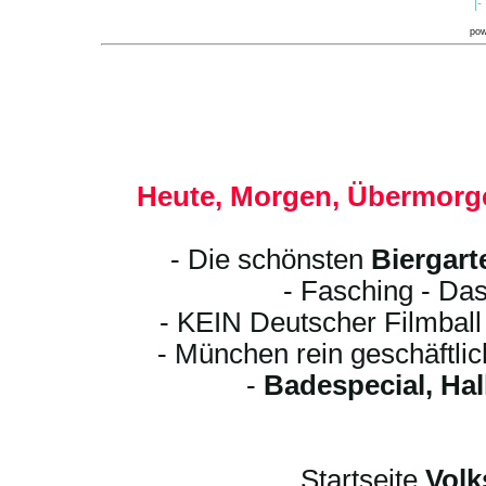
|-
po
Heute, Morgen, Übermorge
- Die schönsten
Biergart
- Fasching - Das
- KEIN Deutscher Filmbal
- München rein geschäftli
-
Badespecial, Ha
Startseite
Volk