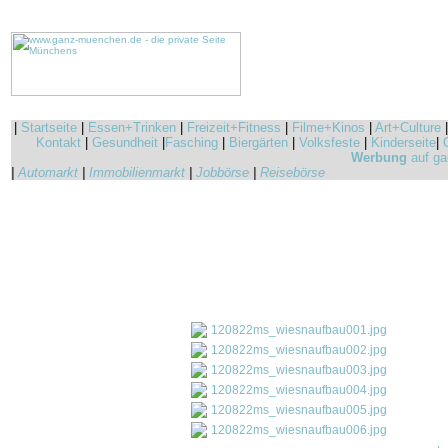
|
Startseite
|
Essen+Trinken
|
Freizeit+Fitness
|
Filme+Kinos
|
Art+Culture
Kontakt
|
Gesundheit
|
Fasching
|
Biergärten
|
Volksfeste
|
Kinderseite
|
Werbung
auf ga
|
Automarkt
|
Immobilienmarkt
|
Jobbörse
|
Reisebörse
120822ms_wiesnaufbau001.jpg
120822ms_wiesnaufbau002.jpg
120822ms_wiesnaufbau003.jpg
120822ms_wiesnaufbau004.jpg
120822ms_wiesnaufbau005.jpg
120822ms_wiesnaufbau006.jpg