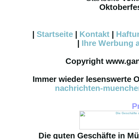
Oktoberfes
|
Startseite
|
Kontakt
|
Haftu
|
Ihre
Werbung
a
Copyright www.ga
Immer wieder lesenswerte On
nachrichten-muench
P
Die guten Geschäfte in M