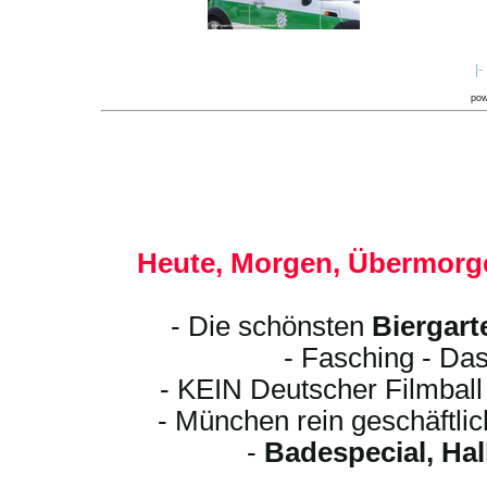
|-
po
Heute, Morgen, Übermorge
- Die schönsten
Biergart
- Fasching - Das
- KEIN Deutscher Filmbal
- München rein geschäftli
-
Badespecial, Ha