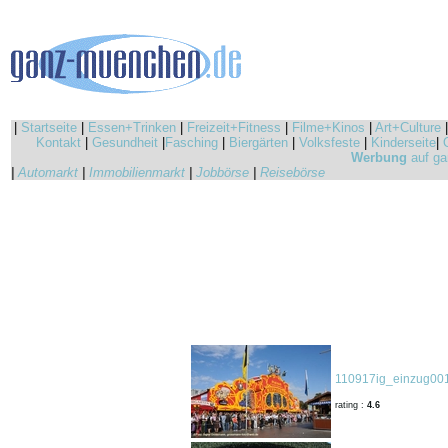
|
Startseite
|
Essen+Trinken
|
Freizeit+Fitness
|
Filme+Kinos
|
Art+Culture
Kontakt
|
Gesundheit
|
Fasching
|
Biergärten
|
Volksfeste
|
Kinderseite
|
Werbung
auf ga
|
Automarkt
|
Immobilienmarkt
|
Jobbörse
|
Reisebörse
110917ig_einzug001
rating :
4.6