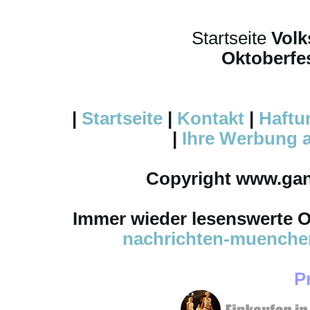
Startseite
Volk
Oktoberfes
|
Startseite
|
Kontakt
|
Haftu
|
Ihre
Werbung
a
Copyright www.ga
Immer wieder lesenswerte On
nachrichten-muench
P