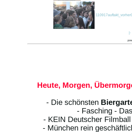
110917auftakt_vorher
|-
po
Heute, Morgen, Übermorge
- Die schönsten
Biergart
- Fasching - Das
- KEIN Deutscher Filmbal
- München rein geschäftli