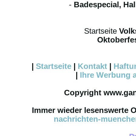
-
Badespecial, Ha
Startseite
Volk
Oktoberfes
|
Startseite
|
Kontakt
|
Haftu
|
Ihre
Werbung
a
Copyright www.ga
Immer wieder lesenswerte On
nachrichten-muench