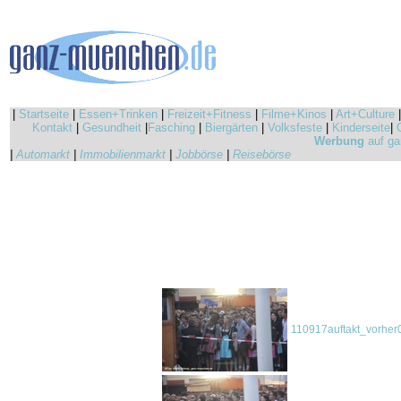
|
Startseite
|
Essen+Trinken
|
Freizeit+Fitness
|
Filme+Kinos
|
Art+Culture
Kontakt
|
Gesundheit
|
Fasching
|
Biergärten
|
Volksfeste
|
Kinderseite
|
Werbung
auf ga
|
Automarkt
|
Immobilienmarkt
|
Jobbörse
|
Reisebörse
110917auftakt_vorher