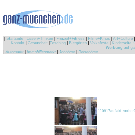
|
Startseite
|
Essen+Trinken
|
Freizeit+Fitness
|
Filme+Kinos
|
Art+Culture
Kontakt
|
Gesundheit
|
Fasching
|
Biergärten
|
Volksfeste
|
Kinderseite
|
Werbung
auf ga
|
Automarkt
|
Immobilienmarkt
|
Jobbörse
|
Reisebörse
110917auftakt_vorher