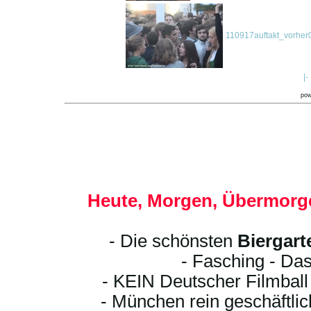
110917auftakt_vorher
|-
po
Heute, Morgen, Übermorge
- Die schönsten
Biergart
- Fasching - Das
- KEIN Deutscher Filmbal
- München rein geschäftli