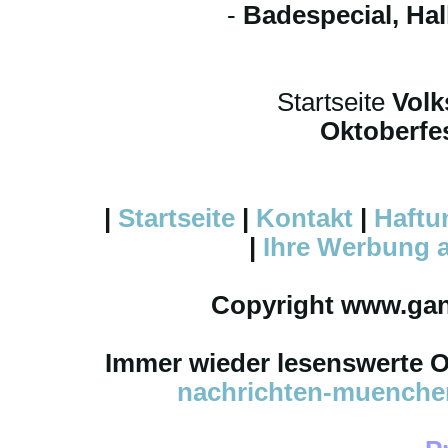
-
Badespecial, Ha
Startseite
Volk
Oktoberfes
|
Startseite
|
Kontakt
|
Haftu
|
Ihre
Werbung
a
Copyright www.ga
Immer wieder lesenswerte On
nachrichten-muench