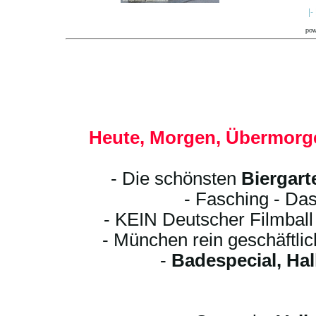
|-
po
Heute, Morgen, Übermorge
- Die schönsten
Biergart
- Fasching - Das
- KEIN Deutscher Filmbal
- München rein geschäftli
-
Badespecial, Ha