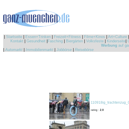
|
Startseite
|
Essen+Trinken
|
Freizeit+Fitness
|
Filme+Kinos
|
Art+Culture
Kontakt
|
Gesundheit
|
Fasching
|
Biergärten
|
Volksfeste
|
Kinderseite
|
Werbung
auf ga
|
Automarkt
|
Immobilienmarkt
|
Jobbörse
|
Reisebörse
110918ig_trachtenzug_
rating :
2.0