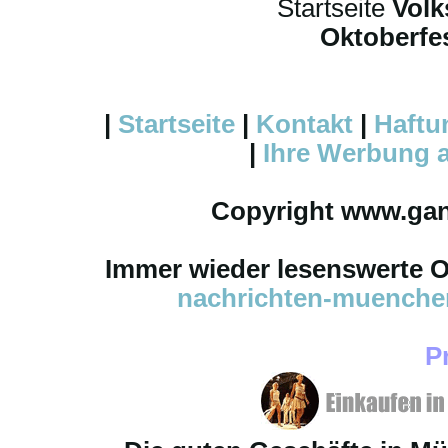
Startseite
Volk
Oktoberfes
|
Startseite
|
Kontakt
|
Haftu
|
Ihre
Werbung
a
Copyright www.ga
Immer wieder lesenswerte On
nachrichten-muench
P