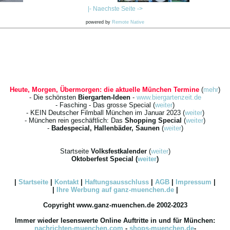
|- Naechste Seite ->
powered by
Remote Native
Heute, Morgen, Übermorgen: die aktuelle München Termine
(
mehr
)
- Die schönsten
Biergarten-Ideen
-
www.biergartenzeit.de
- Fasching - Das grosse Special (
weiter
)
- KEIN Deutscher Filmball München im Januar 2023 (
weiter
)
- München rein geschäftlich: Das
Shopping Special
(
weiter
)
-
Badespecial, Hallenbäder, Saunen
(
weiter
)
Startseite
Volksfestkalender
(
weiter
)
Oktoberfest Special
(
weiter
)
|
Startseite
|
Kontakt
|
Haftungsausschluss
|
AGB
|
Impressum
|
|
Ihre
Werbung
auf ganz-muenchen.de
|
Copyright www.ganz-muenchen.de 2002-2023
Immer wieder lesenswerte Online Auftritte in und für München:
nachrichten-muenchen.com
-
shops-muenchen.de
-