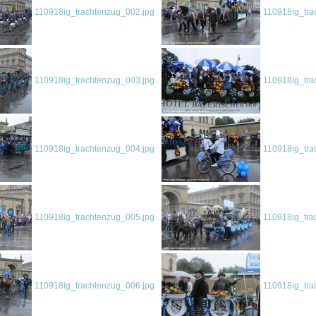
110918ig_trachtenzug_002.jpg
110918ig_tra
110918ig_trachtenzug_003.jpg
110918ig_tra
110918ig_trachtenzug_004.jpg
110918ig_tra
110918ig_trachtenzug_005.jpg
110918ig_tra
110918ig_trachtenzug_006.jpg
110918ig_tra