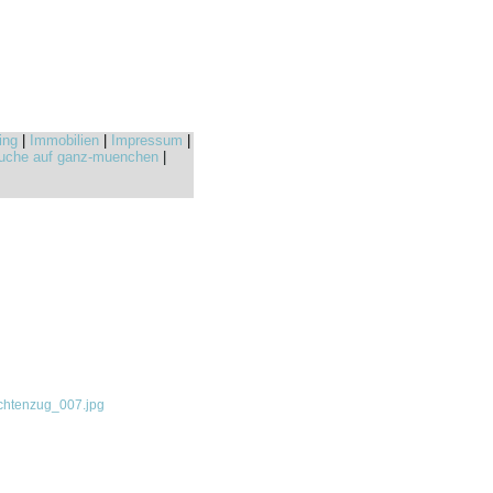
ing
|
Immobilien
|
Impressum
|
uche auf ganz-muenchen
|
chtenzug_007.jpg