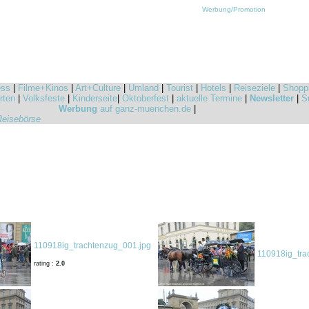
Werbung/Promotion
ess
|
Filme+Kinos
|
Art+Culture
|
Umland
|
Tourist
|
Hotels
|
Reiseziele
|
Shopp
rten
|
Volksfeste
|
Kinderseite
|
Oktoberfest
|
aktuelle Termine
|
Newsletter
|
S
Werbung
auf ganz-muenchen.de
|
Reisebörse
110918ig_trachtenzug_001.jpg
110918ig_tra
rating :
2.0