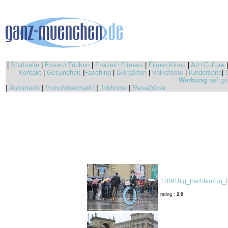
|
Startseite
|
Essen+Trinken
|
Freizeit+Fitness
|
Filme+Kinos
|
Art+Culture
Kontakt
|
Gesundheit
|
Fasching
|
Biergärten
|
Volksfeste
|
Kinderseite
|
Werbung
auf ga
|
Automarkt
|
Immobilienmarkt
|
Jobbörse
|
Reisebörse
110918ig_trachtenzug_
rating :
2.0