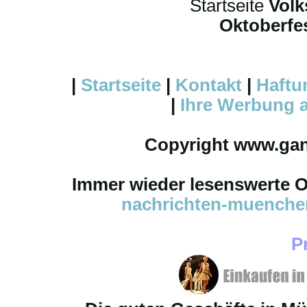
Startseite
Volk
Oktoberfes
|
Startseite
|
Kontakt
|
Haftu
|
Ihre
Werbung
a
Copyright www.ga
Immer wieder lesenswerte On
nachrichten-muench
P