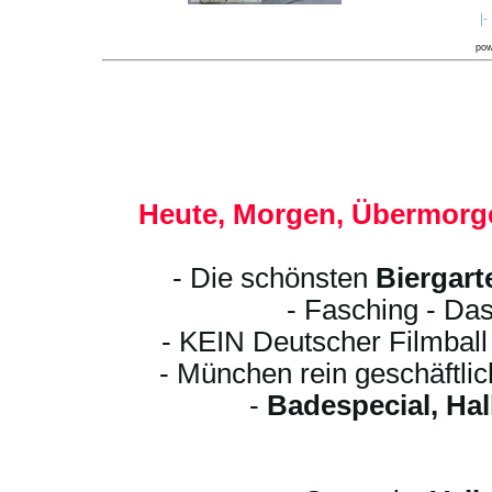
|-
po
Heute, Morgen, Übermorge
- Die schönsten
Biergart
- Fasching - Das
- KEIN Deutscher Filmbal
- München rein geschäftli
-
Badespecial, Ha