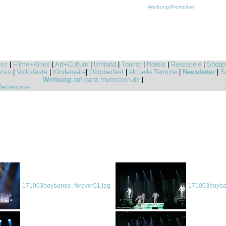
Werbung/Promotion
ess
|
Filme+Kinos
|
Art+Culture
|
Umland
|
Tourist
|
Hotels
|
Reiseziele
|
Shopp
rten
|
Volksfeste
|
Kinderseite
|
Oktoberfest
|
aktuelle Termine
|
Newsletter
|
S
Werbung
auf ganz-muenchen.de
|
Reisebörse
171003boybands_forever01.jpg
171003boyban