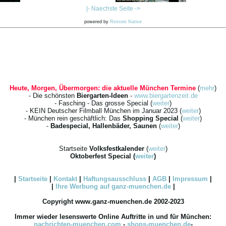
|- Naechste Seite ->
powered by
Remote Native
Heute, Morgen, Übermorgen: die aktuelle München Termine
(
mehr
)
- Die schönsten
Biergarten-Ideen
-
www.biergartenzeit.de
- Fasching - Das grosse Special (
weiter
)
- KEIN Deutscher Filmball München im Januar 2023 (
weiter
)
- München rein geschäftlich: Das
Shopping Special
(
weiter
)
-
Badespecial, Hallenbäder, Saunen
(
weiter
)
Startseite
Volksfestkalender
(
weiter
)
Oktoberfest Special
(
weiter
)
|
Startseite
|
Kontakt
|
Haftungsausschluss
|
AGB
|
Impressum
|
|
Ihre
Werbung
auf ganz-muenchen.de
|
Copyright www.ganz-muenchen.de 2002-2023
Immer wieder lesenswerte Online Auftritte in und für München:
nachrichten-muenchen.com
-
shops-muenchen.de
-