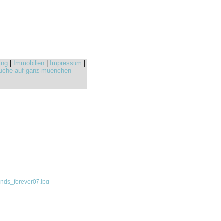
ing
|
Immobilien
|
Impressum
|
uche auf ganz-muenchen
|
ds_forever07.jpg