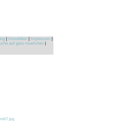
ing
|
Immobilien
|
Impressum
|
uche auf ganz-muenchen
|
em07.jpg