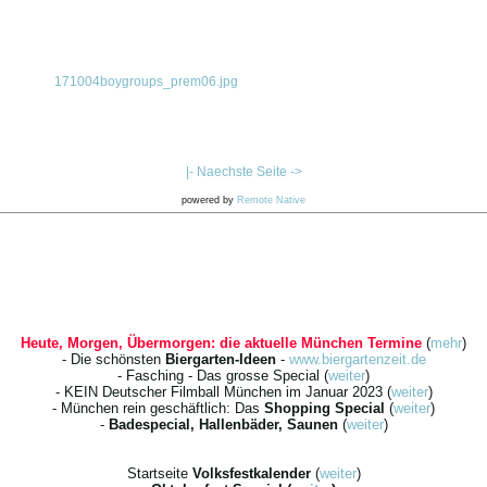
171004boygroups_prem06.jpg
|- Naechste Seite ->
powered by
Remote Native
Heute, Morgen, Übermorgen: die aktuelle München Termine
(
mehr
)
- Die schönsten
Biergarten-Ideen
-
www.biergartenzeit.de
- Fasching - Das grosse Special (
weiter
)
- KEIN Deutscher Filmball München im Januar 2023 (
weiter
)
- München rein geschäftlich: Das
Shopping Special
(
weiter
)
-
Badespecial, Hallenbäder, Saunen
(
weiter
)
Startseite
Volksfestkalender
(
weiter
)