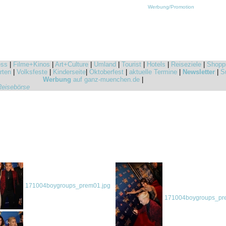
Werbung/Promotion
ess
|
Filme+Kinos
|
Art+Culture
|
Umland
|
Tourist
|
Hotels
|
Reiseziele
|
Shopp
rten
|
Volksfeste
|
Kinderseite
|
Oktoberfest
|
aktuelle Termine
|
Newsletter
|
S
Werbung
auf ganz-muenchen.de
|
Reisebörse
171004boygroups_prem01.jpg
171004boygroups_pr