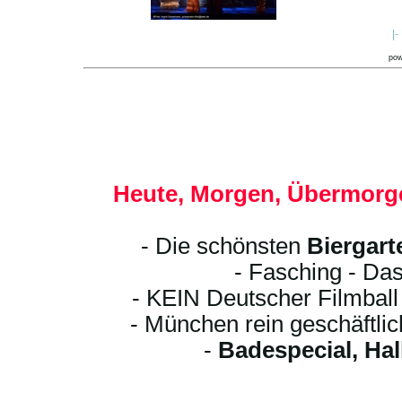
|-
po
Heute, Morgen, Übermorge
- Die schönsten
Biergart
- Fasching - Das
- KEIN Deutscher Filmbal
- München rein geschäftli
-
Badespecial, Ha