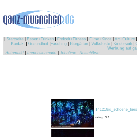
|
Startseite
|
Essen+Trinken
|
Freizeit+Fitness
|
Filme+Kinos
|
Art+Culture
Kontakt
|
Gesundheit
|
Fasching
|
Biergärten
|
Volksfeste
|
Kinderseite
|
Werbung
auf ga
|
Automarkt
|
Immobilienmarkt
|
Jobbörse
|
Reisebörse
141218ig_schoene_biest
rating :
3.0