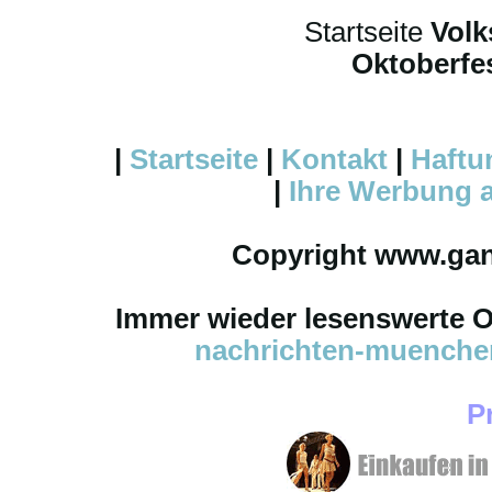
Startseite
Volk
Oktoberfes
|
Startseite
|
Kontakt
|
Haftu
|
Ihre
Werbung
a
Copyright www.ga
Immer wieder lesenswerte On
nachrichten-muench
P