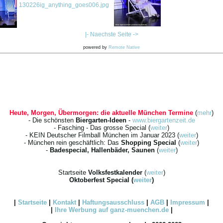
130226ig_anything_goes006.jpg
|- Naechste Seite ->
powered by
Remote Native
Heute, Morgen, Übermorgen: die aktuelle München Termine
(
mehr
)
- Die schönsten
Biergarten-Ideen
-
www.biergartenzeit.de
- Fasching - Das grosse Special (
weiter
)
- KEIN Deutscher Filmball München im Januar 2023 (
weiter
)
- München rein geschäftlich: Das
Shopping Special
(
weiter
)
-
Badespecial, Hallenbäder, Saunen
(
weiter
)
Startseite
Volksfestkalender
(
weiter
)
Oktoberfest Special
(
weiter
)
|
Startseite
|
Kontakt
|
Haftungsausschluss
|
AGB
|
Impressum
|
|
Ihre
Werbung
auf ganz-muenchen.de
|