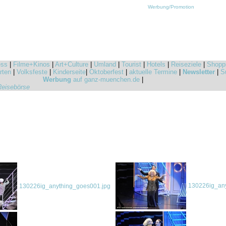
Werbung/Promotion
ess
|
Filme+Kinos
|
Art+Culture
|
Umland
|
Tourist
|
Hotels
|
Reiseziele
|
Shopp
rten
|
Volksfeste
|
Kinderseite
|
Oktoberfest
|
aktuelle Termine
|
Newsletter
|
S
Werbung
auf ganz-muenchen.de
|
Reisebörse
130226ig_any
130226ig_anything_goes001.jpg