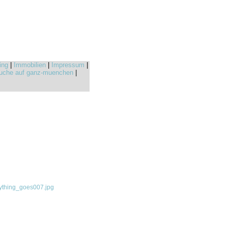
ing
|
Immobilien
|
Impressum
|
uche auf ganz-muenchen
|
thing_goes007.jpg