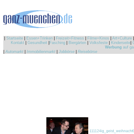
|
Startseite
|
Essen+Trinken
|
Freizeit+Fitness
|
Filme+Kinos
|
Art+Culture
Kontakt
|
Gesundheit
|
Fasching
|
Biergärten
|
Volksfeste
|
Kinderseite
|
Werbung
auf ga
|
Automarkt
|
Immobilienmarkt
|
Jobbörse
|
Reisebörse
111124ig_geist_weihnacht