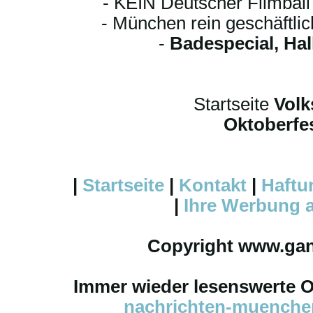
- KEIN Deutscher Filmbal
- München rein geschäftli
-
Badespecial, Ha
Startseite
Volk
Oktoberfes
|
Startseite
|
Kontakt
|
Haftu
|
Ihre
Werbung
a
Copyright www.ga
Immer wieder lesenswerte On
nachrichten-muench