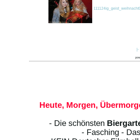
111124ig_geist_weihnacht
|-
po
Heute, Morgen, Übermorge
- Die schönsten
Biergart
- Fasching - Das