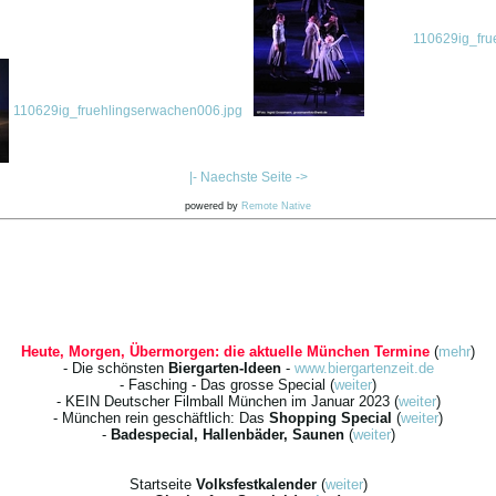
110629ig_fru
110629ig_fruehlingserwachen006.jpg
|- Naechste Seite ->
powered by
Remote Native
Heute, Morgen, Übermorgen: die aktuelle München Termine
(
mehr
)
- Die schönsten
Biergarten-Ideen
-
www.biergartenzeit.de
- Fasching - Das grosse Special (
weiter
)
- KEIN Deutscher Filmball München im Januar 2023 (
weiter
)
- München rein geschäftlich: Das
Shopping Special
(
weiter
)
-
Badespecial, Hallenbäder, Saunen
(
weiter
)
Startseite
Volksfestkalender
(
weiter
)