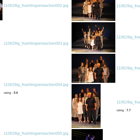
110629ig_fruehlingserwachen002.jpg
110629ig_fru
110629ig_fru
110629ig_fruehlingserwachen003.jpg
110629ig_fru
110629ig_fruehlingserwachen004.jpg
rating :
5.6
110629ig_fru
rating :
7.7
110629ig_fruehlingserwachen005.jpg