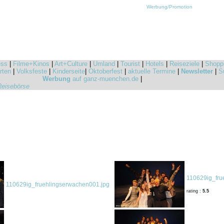
Werbung/Promotion
ess
|
Filme+Kinos
|
Art+Culture
|
Umland
|
Tourist
|
Hotels
|
Reiseziele
|
Shopp
rten
|
Volksfeste
|
Kinderseite
|
Oktoberfest
|
aktuelle Termine
|
Newsletter
|
S
Werbung
auf ganz-muenchen.de
|
Reisebörse
110629ig_fru
110629ig_fruehlingserwachen001.jpg
rating :
5.5