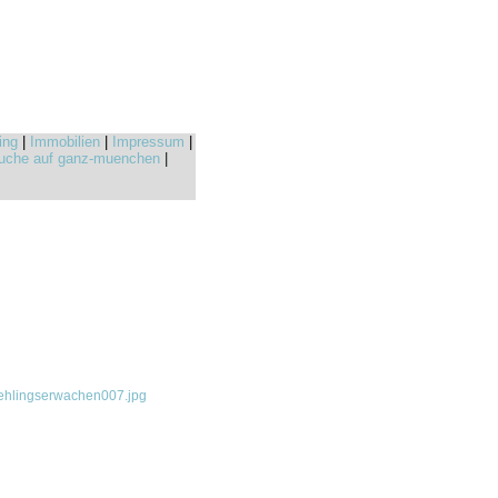
ing
|
Immobilien
|
Impressum
|
uche auf ganz-muenchen
|
ehlingserwachen007.jpg