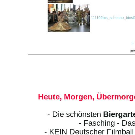
111102ms_schoene_biest0
|-
po
Heute, Morgen, Übermorge
- Die schönsten
Biergart
- Fasching - Das
- KEIN Deutscher Filmbal