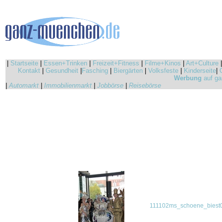
|
Startseite
|
Essen+Trinken
|
Freizeit+Fitness
|
Filme+Kinos
|
Art+Culture
Kontakt
|
Gesundheit
|
Fasching
|
Biergärten
|
Volksfeste
|
Kinderseite
|
Werbung
auf ga
|
Automarkt
|
Immobilienmarkt
|
Jobbörse
|
Reisebörse
111102ms_schoene_biest0