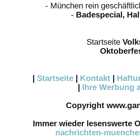
- München rein geschäftli
-
Badespecial, Ha
Startseite
Volk
Oktoberfes
|
Startseite
|
Kontakt
|
Haftu
|
Ihre
Werbung
a
Copyright www.ga
Immer wieder lesenswerte On
nachrichten-muench