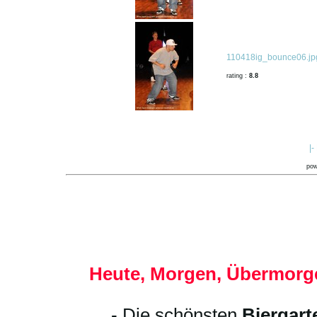
110418ig_bounce06.jp
rating :
8.8
|-
po
Heute, Morgen, Übermorge
- Die schönsten
Biergart