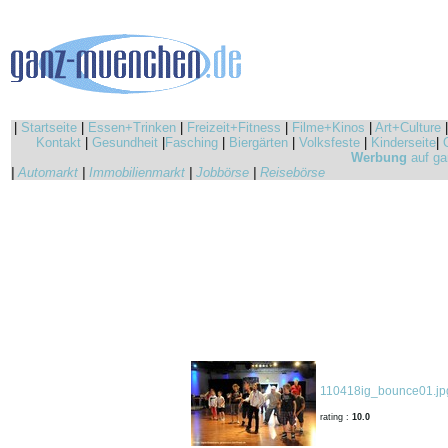
|
Startseite
|
Essen+Trinken
|
Freizeit+Fitness
|
Filme+Kinos
|
Art+Culture
Kontakt
|
Gesundheit
|
Fasching
|
Biergärten
|
Volksfeste
|
Kinderseite
|
Werbung
auf ga
|
Automarkt
|
Immobilienmarkt
|
Jobbörse
|
Reisebörse
110418ig_bounce01.jp
rating :
10.0