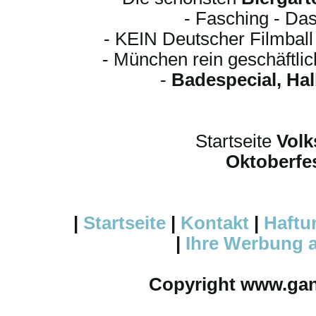
- Fasching - Das
- KEIN Deutscher Filmbal
- München rein geschäftli
-
Badespecial, Ha
Startseite
Volk
Oktoberfes
|
Startseite
|
Kontakt
|
Haftu
|
Ihre
Werbung
a
Copyright www.ga