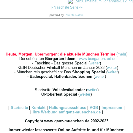
150501maibaum_johannesk012.jpg
|- Naechste Seite ->
powered by
Remote Native
Heute, Morgen, Übermorgen: die aktuelle München Termine
(
mehr
)
- Die schönsten
Biergarten-Ideen
-
www.biergartenzeit.de
- Fasching - Das grosse Special (
weiter
)
- KEIN Deutscher Filmball München im Januar 2023 (
weiter
)
- München rein geschäftlich: Das
Shopping Special
(
weiter
)
-
Badespecial, Hallenbäder, Saunen
(
weiter
)
Startseite
Volksfestkalender
(
weiter
)
Oktoberfest Special
(
weiter
)
|
Startseite
|
Kontakt
|
Haftungsausschluss
|
AGB
|
Impressum
|
|
Ihre
Werbung
auf ganz-muenchen.de
|
Copyright www.ganz-muenchen.de 2002-2023
Immer wieder lesenswerte Online Auftritte in und für München: