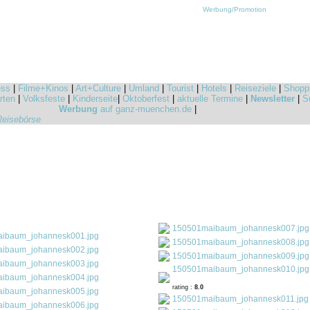
Werbung/Promotion
ess
|
Filme+Kinos
|
Art+Culture
|
Umland
|
Tourist
|
Hotels
|
Reiseziele
|
Shopp
rten
|
Volksfeste
|
Kinderseite
|
Oktoberfest
|
aktuelle Termine
|
Newsletter
|
S
Werbung
auf ganz-muenchen.de
|
Reisebörse
150501maibaum_johannesk007.jpg
ibaum_johannesk001.jpg
150501maibaum_johannesk008.jpg
ibaum_johannesk002.jpg
150501maibaum_johannesk009.jpg
ibaum_johannesk003.jpg
150501maibaum_johannesk010.jpg
ibaum_johannesk004.jpg
rating :
8.0
ibaum_johannesk005.jpg
150501maibaum_johannesk011.jpg
ibaum_johannesk006.jpg