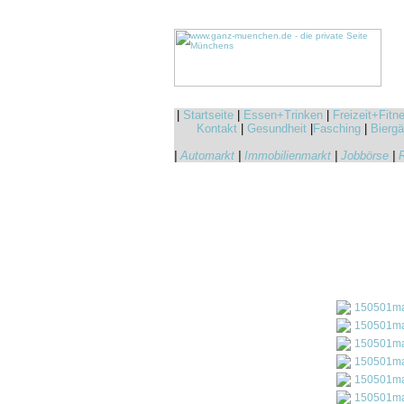
|
Startseite
|
Essen+Trinken
|
Freizeit+Fitn
Kontakt
|
Gesundheit
|
Fasching
|
Biergä
|
Automarkt
|
Immobilienmarkt
|
Jobbörse
|
150501ma
150501ma
150501ma
150501ma
150501ma
150501ma