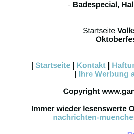
-
Badespecial, Ha
Startseite
Volk
Oktoberfes
|
Startseite
|
Kontakt
|
Haftu
|
Ihre
Werbung
a
Copyright www.ga
Immer wieder lesenswerte On
nachrichten-muench