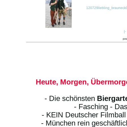
120729liebling_brauneck
|-
po
Heute, Morgen, Übermorge
- Die schönsten
Biergart
- Fasching - Das
- KEIN Deutscher Filmbal
- München rein geschäftli