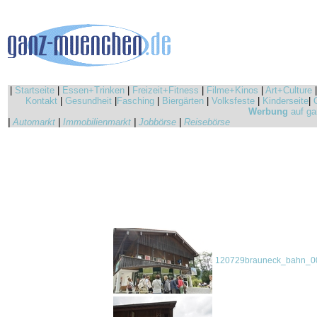
|
Startseite
|
Essen+Trinken
|
Freizeit+Fitness
|
Filme+Kinos
|
Art+Culture
Kontakt
|
Gesundheit
|
Fasching
|
Biergärten
|
Volksfeste
|
Kinderseite
|
Werbung
auf ga
|
Automarkt
|
Immobilienmarkt
|
Jobbörse
|
Reisebörse
120729brauneck_bahn_00