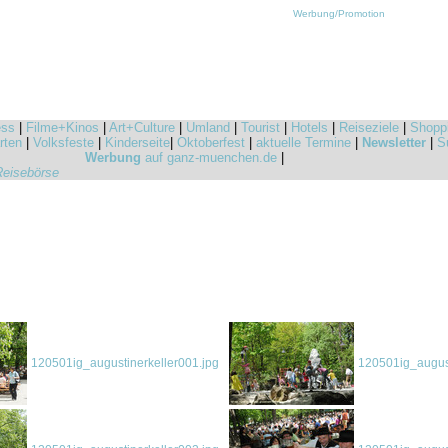
Werbung/Promotion
ess
|
Filme+Kinos
|
Art+Culture
|
Umland
|
Tourist
|
Hotels
|
Reiseziele
|
Shopp
rten
|
Volksfeste
|
Kinderseite
|
Oktoberfest
|
aktuelle Termine
|
Newsletter
|
S
Werbung
auf ganz-muenchen.de
|
Reisebörse
120501ig_augustinerkeller001.jpg
120501ig_august