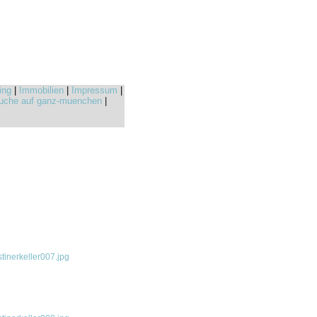
ing
|
Immobilien
|
Impressum
|
uche auf ganz-muenchen
|
inerkeller007.jpg