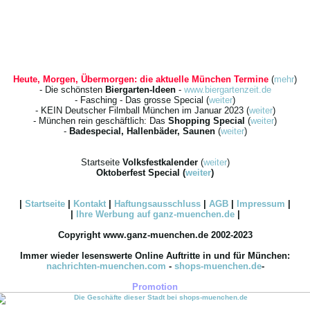
Heute, Morgen, Übermorgen: die aktuelle München Termine
(
mehr
)
- Die schönsten
Biergarten-Ideen
-
www.biergartenzeit.de
- Fasching - Das grosse Special (
weiter
)
- KEIN Deutscher Filmball München im Januar 2023 (
weiter
)
- München rein geschäftlich: Das
Shopping Special
(
weiter
)
-
Badespecial, Hallenbäder, Saunen
(
weiter
)
Startseite
Volksfestkalender
(
weiter
)
Oktoberfest Special
(
weiter
)
|
Startseite
|
Kontakt
|
Haftungsausschluss
|
AGB
|
Impressum
|
|
Ihre
Werbung
auf ganz-muenchen.de
|
Copyright www.ganz-muenchen.de 2002-2023
Immer wieder lesenswerte Online Auftritte in und für München:
nachrichten-muenchen.com
-
shops-muenchen.de
-
Promotion