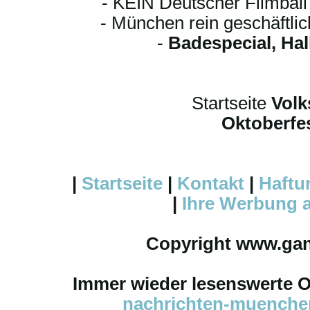
- KEIN Deutscher Filmbal
- München rein geschäftli
-
Badespecial, Ha
Startseite
Volk
Oktoberfes
|
Startseite
|
Kontakt
|
Haftu
|
Ihre
Werbung
a
Copyright www.ga
Immer wieder lesenswerte On
nachrichten-muench