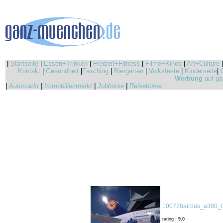
|
Startseite
|
Essen+Trinken
|
Freizeit+Fitness
|
Filme+Kinos
|
Art+Culture
Kontakt
|
Gesundheit
|
Fasching
|
Biergärten
|
Volksfeste
|
Kinderseite
|
Werbung
auf ga
|
Automarkt
|
Immobilienmarkt
|
Jobbörse
|
Reisebörse
100728airbus_a380_0
rating :
9.0