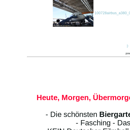
100728airbus_a380_0
|-
po
Heute, Morgen, Übermorge
- Die schönsten
Biergart
- Fasching - Das