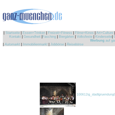
|
Startseite
|
Essen+Trinken
|
Freizeit+Fitness
|
Filme+Kinos
|
Art+Culture
Kontakt
|
Gesundheit
|
Fasching
|
Biergärten
|
Volksfeste
|
Kinderseite
|
Werbung
auf ga
|
Automarkt
|
Immobilienmarkt
|
Jobbörse
|
Reisebörse
100612ig_stadtgruendung0