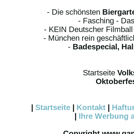
- Die schönsten
Biergart
- Fasching - Das
- KEIN Deutscher Filmbal
- München rein geschäftli
-
Badespecial, Ha
Startseite
Volk
Oktoberfes
|
Startseite
|
Kontakt
|
Haftu
|
Ihre
Werbung
a
Copyright www.ga