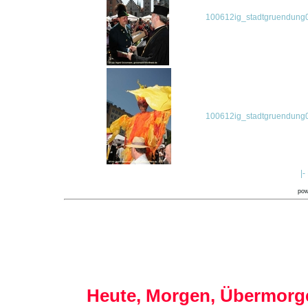
100612ig_stadtgruendung0
100612ig_stadtgruendung0
|-
po
Heute, Morgen, Übermorge