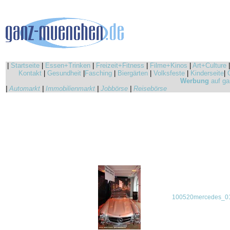
|
Startseite
|
Essen+Trinken
|
Freizeit+Fitness
|
Filme+Kinos
|
Art+Culture
Kontakt
|
Gesundheit
|
Fasching
|
Biergärten
|
Volksfeste
|
Kinderseite
|
Werbung
auf ga
|
Automarkt
|
Immobilienmarkt
|
Jobbörse
|
Reisebörse
100520mercedes_01