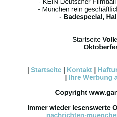
- KEIN Deutscher Filmbal
- München rein geschäftli
-
Badespecial, Ha
Startseite
Volk
Oktoberfes
|
Startseite
|
Kontakt
|
Haftu
|
Ihre
Werbung
a
Copyright www.ga
Immer wieder lesenswerte On
nachrichten-muench