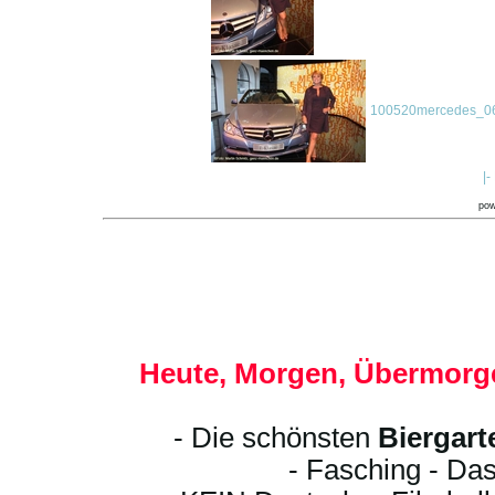
100520mercedes_06
|-
po
Heute, Morgen, Übermorge
- Die schönsten
Biergart
- Fasching - Das