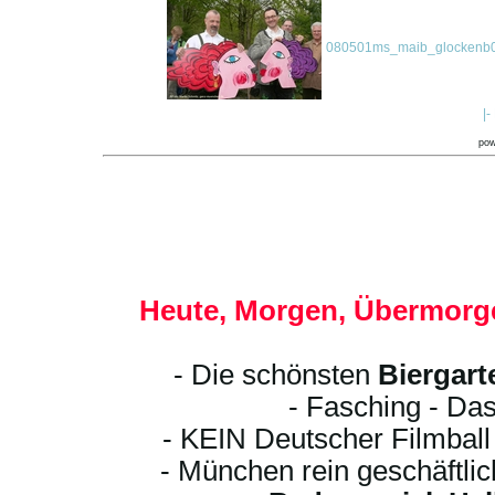
080501ms_maib_glockenb0
|-
po
Heute, Morgen, Übermorge
- Die schönsten
Biergart
- Fasching - Das
- KEIN Deutscher Filmbal
- München rein geschäftli