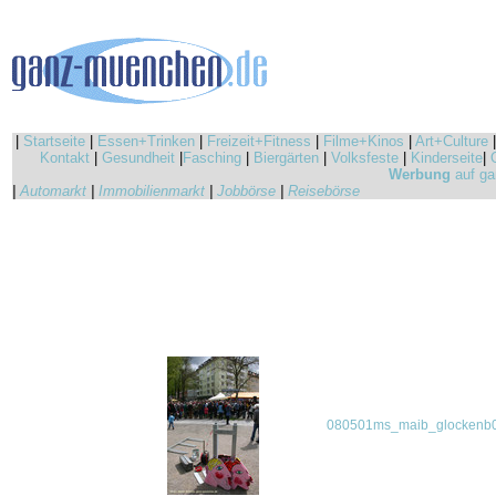
|
Startseite
|
Essen+Trinken
|
Freizeit+Fitness
|
Filme+Kinos
|
Art+Culture
Kontakt
|
Gesundheit
|
Fasching
|
Biergärten
|
Volksfeste
|
Kinderseite
|
Werbung
auf ga
|
Automarkt
|
Immobilienmarkt
|
Jobbörse
|
Reisebörse
080501ms_maib_glockenb0