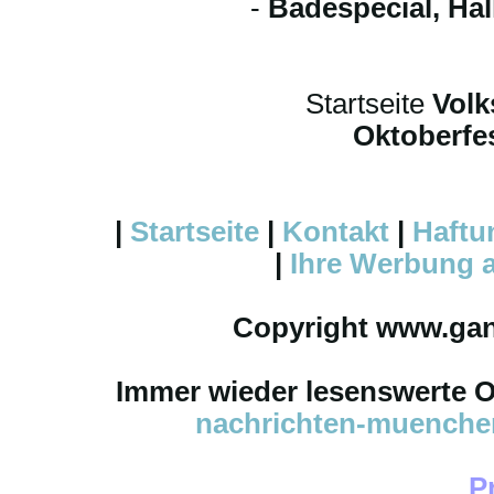
-
Badespecial, Ha
Startseite
Volk
Oktoberfes
|
Startseite
|
Kontakt
|
Haftu
|
Ihre
Werbung
a
Copyright www.ga
Immer wieder lesenswerte On
nachrichten-muench
P