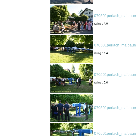
070501perlach_maibaum
rating :
4.0
070501perlach_maibaum
rating :
5.4
070501perlach_maibaum
rating :
5.6
070501perlach_maibaum
070501perlach_maibaum