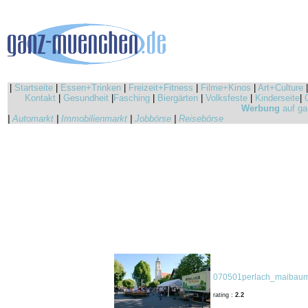
|
Startseite
|
Essen+Trinken
|
Freizeit+Fitness
|
Filme+Kinos
|
Art+Culture
Kontakt
|
Gesundheit
|
Fasching
|
Biergärten
|
Volksfeste
|
Kinderseite
|
Werbung
auf ga
|
Automarkt
|
Immobilienmarkt
|
Jobbörse
|
Reisebörse
070501perlach_maibaum
rating :
2.2