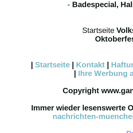
-
Badespecial, Ha
Startseite
Volk
Oktoberfes
|
Startseite
|
Kontakt
|
Haftu
|
Ihre
Werbung
a
Copyright www.ga
Immer wieder lesenswerte On
nachrichten-muench