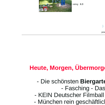
rating :
6.3
|-
po
Heute, Morgen, Übermorge
- Die schönsten
Biergart
- Fasching - Das
- KEIN Deutscher Filmbal
- München rein geschäftli