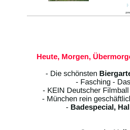
|-
po
Heute, Morgen, Übermorge
- Die schönsten
Biergart
- Fasching - Das
- KEIN Deutscher Filmbal
- München rein geschäftli
-
Badespecial, Ha