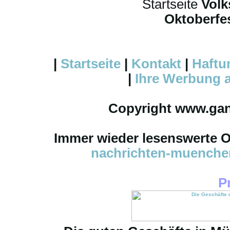
Startseite
Volk
Oktoberfes
|
Startseite
|
Kontakt
|
Haftu
|
Ihre
Werbung
a
Copyright www.ga
Immer wieder lesenswerte On
nachrichten-muench
P