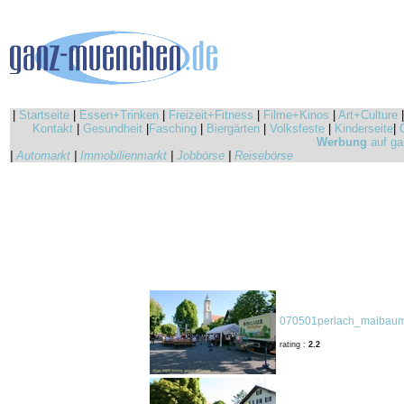
|
Startseite
|
Essen+Trinken
|
Freizeit+Fitness
|
Filme+Kinos
|
Art+Culture
Kontakt
|
Gesundheit
|
Fasching
|
Biergärten
|
Volksfeste
|
Kinderseite
|
Werbung
auf ga
|
Automarkt
|
Immobilienmarkt
|
Jobbörse
|
Reisebörse
070501perlach_maibaum
rating :
2.2