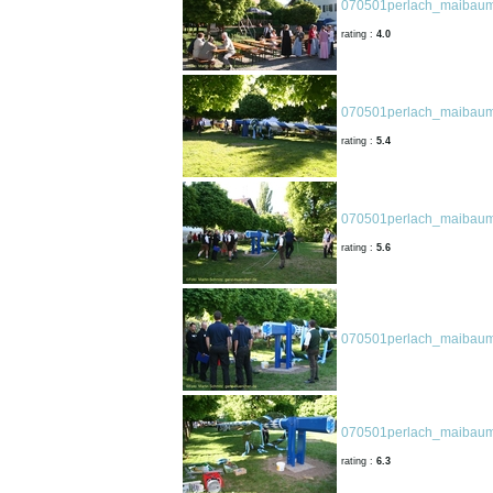
070501perlach_maibaum
rating :
4.0
070501perlach_maibaum
rating :
5.4
070501perlach_maibaum
rating :
5.6
070501perlach_maibaum
070501perlach_maibaum
rating :
6.3