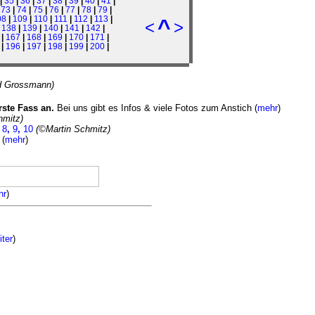
|
35
|
36
|
37
|
38
|
39
|
40
|
41
|
|
73
|
74
|
75
|
76
|
77
|
78
|
79
|
08
|
109
|
110
|
111
|
112
|
113
|
^
<
>
|
138
|
139
|
140
|
141
|
142
|
|
167
|
168
|
169
|
170
|
171
|
|
196
|
197
|
198
|
199
|
200
|
d Grossmann)
rste Fass an.
Bei uns gibt es Infos & viele Fotos zum Anstich (
mehr
)
hmitz)
,
8
,
9
,
10
(©Martin Schmitz)
 (
mehr
)
hr
)
iter
)