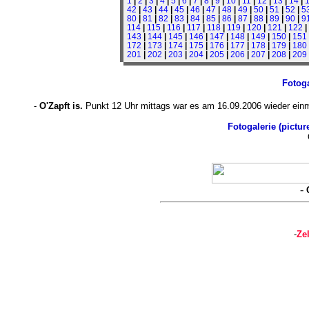
1
|
2
|
3
|
4
|
5
|
6
|
7
|
8
|
9
|
10
|
11
|
12
|
13
|
14
|
42
|
43
|
44
|
45
|
46
|
47
|
48
|
49
|
50
|
51
|
52
|
5
80
|
81
|
82
|
83
|
84
|
85
|
86
|
87
|
88
|
89
|
90
|
9
114
|
115
|
116
|
117
|
118
|
119
|
120
|
121
|
122
|
143
|
144
|
145
|
146
|
147
|
148
|
149
|
150
|
151
172
|
173
|
174
|
175
|
176
|
177
|
178
|
179
|
180
201
|
202
|
203
|
204
|
205
|
206
|
207
|
208
|
209
Fotoga
-
O'Zapft is.
Punkt 12 Uhr mittags war es am 16.09.2006 wieder einm
Fotogalerie (pictur
-
-
Ze