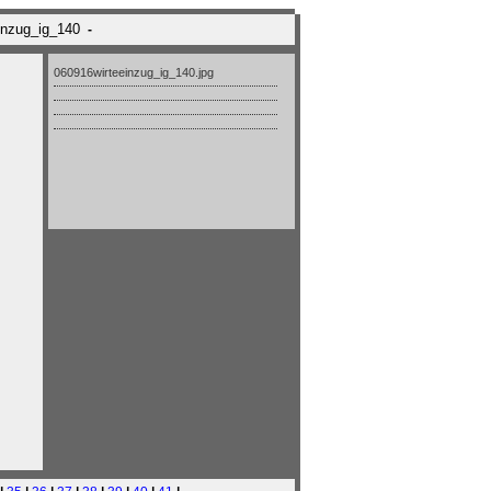
inzug_ig_140
-
060916wirteeinzug_ig_140.jpg