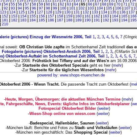
15
|
16
|
17
|
18
|
19
|
20
|
21
|
22
|
23
|
24
|
25
|
26
|
27
|
28
|
29
|
30
|
31
|
32
|
33
|
34
3
|
54
|
55
|
56
|
57
|
58
|
59
|
60
|
61
|
62
|
63
|
64
| 65 |
66
|
67
|
68
|
69
|
70
|
71
|
72
1
|
92
|
93
|
94
|
95
|
96
|
97
|
98
|
99
|
100
|
101
|
102
|
103
|
104
|
105
|
106
|
107
|
1
123
|
124
|
125
|
126
|
127
|
128
|
129
|
130
|
131
|
132
|
133
|
134
|
135
|
136
|
137
|
152
|
153
|
154
|
155
|
156
|
157
|
158
|
159
|
160
|
161
|
162
|
163
|
164
|
165
|
166
|
181
|
182
|
183
|
184
|
185
|
186
|
187
|
188
|
189
|
190
|
191
|
192
|
193
|
194
|
195
|
210
lerie (pictures) Einzug der Wiesnwirte 2006, Teil
1
,
2
,
3
,
4
,
5
,
6
,
7
(©Ingri
al soweit:
OB Christian Ude zapfte
im Schottenhamel Zelt traditionell
das e
Fotogalerie (pictures) Oktoberfest-Anstich 2006, Teil
1
,
2
,
3
,
(©Martin Sc
es) Oktoberfest-Auftakt im Schottenhamel Zelt 2006, Teil
1
,
2
,
3
,
4
,
5
,
6
,
7
Oktoberfest 2006:
Frühstück bei Tiffany und auf der Wies'n
am 16.09.2006
-Zur
Startseite des Oktoberfest Specials
geht es hier (
mehr
)
-Zur
Startseite für die täglichen Wiesenfotos
(
mehr
)
Oktoberfest 2006 - Wiesn Tracht.
Die passende Tracht zum Oktoberfest (
me
-
Heute, Morgen, Übermorgen: die aktuellen München Termine
(
mehr
)
lte, Fahrgeschäfte, News, Events: tägliche Infos im Oktoberfestplaner
(
we
Fotospecial Oktoberfest Bilder
(
weiter
)
-
Wiesn-Shop online von wiesn.com
(
weiter
)
-
Badespecial, Hallenbäder, Saunen
(
weiter
)
-München läuft: Berichte und Fotos zu
Stadt- und Volksläufen
(
weiter
)
-München rein geschäftlich: Das
Shopping Special
(
weiter
)