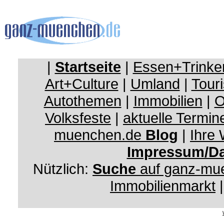
|
Startseite
|
Essen+Trinke
Art+Culture
|
Umland
|
Touri
Autothemen
|
Immobilien
|
O
Volksfeste
|
aktuelle Termin
muenchen.de
Blog
|
Ihre
Impressum/Da
Nützlich:
Suche
auf ganz-mu
Immobilienmarkt