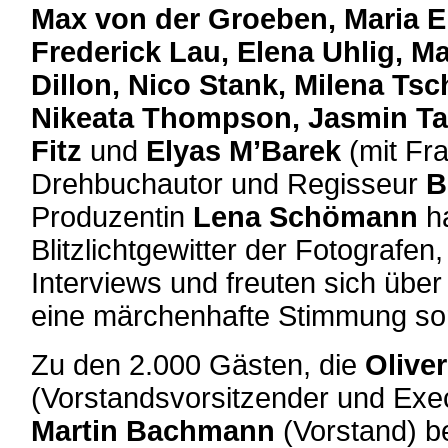
Max von der Groeben, Maria Eh
Frederick Lau, Elena Uhlig, M
Dillon, Nico Stank, Milena Tsc
Nikeata Thompson, Jasmin Tab
Fitz
und
Elyas M’Barek
(mit Fr
Drehbuchautor und Regisseur
B
Produzentin
Lena Schömann
ha
Blitzlichtgewitter der Fotografen
Interviews und freuten sich über 
eine märchenhafte Stimmung so
Zu den 2.000 Gästen, die
Olive
(Vorstandsvorsitzender und Exe
Martin Bachmann
(Vorstand) b