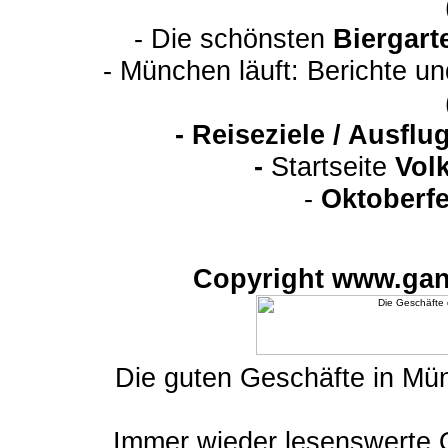
- Die schönsten
Biergart
- München läuft: Berichte u
-
Reiseziele / Ausfl
-
Startseite
Vol
-
Oktoberfe
Copyright www.gan
Die guten Geschäfte in M
Immer wieder lesenswert
e 